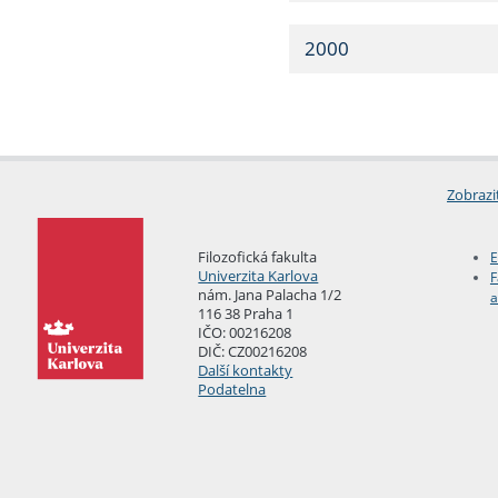
2000
Zobrazi
Filozofická fakulta
E
Univerzita Karlova
F
nám. Jana Palacha 1/2
a
116 38 Praha 1
IČO: 00216208
DIČ: CZ00216208
Další kontakty
Podatelna