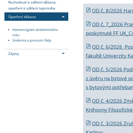
Rozhodnutí a sdělení děkana,
opatření a sdělení tajemníka
OD č. 8/2026 Ha
Opatření děkana
OD č. 7_2026 Prav
Harmonogram akademického
poskytnuté FF UK_C
roku
Směrnice a provozní řády
OD č. 6/2026 Posk
Zápisy
fakultě Univerzity K
OD č. 5/2026 Podr
z úvěru na bytové po
s bytovými potřebam
OD č. 4/2026 Změ
Knihovny Filozofické
OD č. 3/2026 Zruš
Karlovy