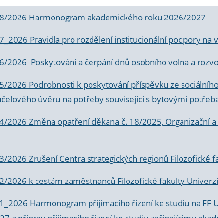
 8/2026 Harmonogram akademického roku 2026/2027
 7_2026 Pravidla pro rozdělení institucionální podpory n
6/2026 Poskytování a čerpání dnů osobního volna a rozvoje
 5/2026 Podrobnosti k poskytování příspěvku ze sociálníh
účelového úvěru na potřeby související s bytovými potřeb
 4/2026 Změna opatření děkana č. 18/2025, Organizační a p
3/2026 Zrušení Centra strategických regionů Filozofické f
 2/2026 k
cestám zaměstnanců Filozofické fakulty Univerzi
 1_2026 Harmonogram přijímacího řízení ke studiu na FF 
7 a příprav přijímacího řízení ke studiu začínajícímu 