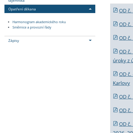
tajemníka
Opatření děkana
OD č.
Harmonogram akademického roku
OD č.
Směrnice a provozní řády
OD č. 
Zápisy
OD č.
úroky z 
OD č.
Karlovy
OD č. 
OD č.
OD č.
2026_202