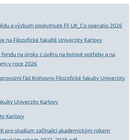
a vědu a výzkum poskytnuté FF UK_Co operatio 2026
 na Filozofické fakultě Univerzity Karlovy
o fondu na úroky z úvěru na bytové potřeby a na
ami v roce 2026
rovozní řád Knihovny Filozofické fakulty Univerzity
akulty Univerzity Karlovy
ty Karlovy
UK pro studium začínající akademickým rokem
akademickým rokem 2027_2028.pdf