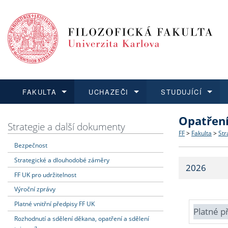
FAKULTA
UCHAZEČI
STUDUJÍCÍ
Opatřen
FAKULTA
UCHAZEČI
STUDUJÍCÍ
VĚDA A VÝZKUM
ZAHRANIČÍ
Struktura a
Co studova
Bakalářsk
O vědě a 
Aktuální n
Strategie a další dokumenty
FF
>
Fakulta
>
Str
Bezpečnost
Dozvědět se více
Podat přihlášku
Dozvědět se více
Dozvědět se více
Dozvědět se více
Strategie 
Učitelské 
Doktorské
Akademické
Vyjíždějící
Strategické a dlouhodobé záměry
2026
Podpora a
Informace 
Rigorózní 
Granty a p
Přijíždějíc
FF UK pro udržitelnost
Výroční zprávy
Absolventi
Vyjíždějíc
Platné vnitřní předpisy FF UK
Platné p
Rozhodnutí a sdělení děkana, opatření a sdělení
Fakultní š