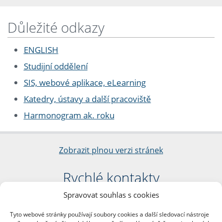
Důležité odkazy
ENGLISH
Studijní oddělení
SIS, webové aplikace, eLearning
Katedry, ústavy a další pracoviště
Harmonogram ak. roku
Zobrazit plnou verzi stránek
Rychlé kontakty
Spravovat souhlas s cookies
Filozofická fakulta
Univerzita Karlova
Tyto webové stránky používají soubory cookies a další sledovací nástroje
nám. Jana Palacha 1/2