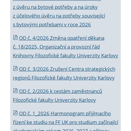
z úvěru na bytové potřeby a na úroky
z účelového úvěru na potřeby související
s bytovými potřebami v roce 2026
OD č. 4/2026 Změna opatření děkana
č. 18/2025, Organizační a provozní řád
Knihovny Filozofické fakulty Univerzity Karlovy
OD č. 3/2026 Zrušení Centra strategických
regionů Filozofické fakulty Univerzity Karlovy
OD č. 2/2026 k
cestám zaměstnanců
Filozofické fakulty Univerzity Karlovy
OD č. 1_2026 Harmonogram přijímacího
řízení ke studiu na FF UK pro studium začínající
akademickým rokem 2026_2027 a příprav