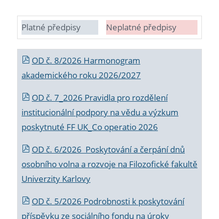
Platné předpisy
Neplatné předpisy
OD č. 8/2026 Harmonogram
akademického roku 2026/2027
OD č. 7_2026 Pravidla pro rozdělení
institucionální podpory na vědu a výzkum
poskytnuté FF UK_Co operatio 2026
OD č. 6/2026 Poskytování a čerpání dnů
osobního volna a rozvoje na Filozofické fakultě
Univerzity Karlovy
OD č. 5/2026 Podrobnosti k poskytování
příspěvku ze sociálního fondu na úroky