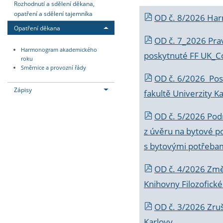
Rozhodnutí a sdělení děkana,
opatření a sdělení tajemníka
OD č. 8/2026 Ha
Opatření děkana
OD č. 7_2026 Prav
Harmonogram akademického
poskytnuté FF UK_C
roku
Směrnice a provozní řády
OD č. 6/2026 Posk
Zápisy
fakultě Univerzity K
OD č. 5/2026 Podr
z úvěru na bytové po
s bytovými potřebam
OD č. 4/2026 Změ
Knihovny Filozofické
OD č. 3/2026 Zruš
Karlovy