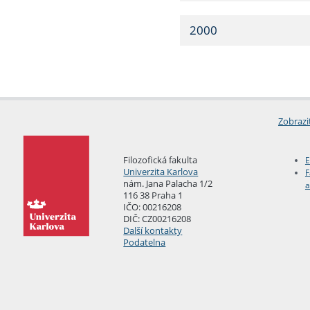
2000
Zobrazi
Filozofická fakulta
E
Univerzita Karlova
F
nám. Jana Palacha 1/2
a
116 38 Praha 1
IČO: 00216208
DIČ: CZ00216208
Další kontakty
Podatelna