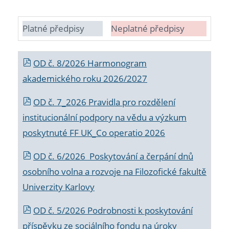
Platné předpisy
Neplatné předpisy
OD č. 8/2026 Harmonogram
akademického roku 2026/2027
OD č. 7_2026 Pravidla pro rozdělení
institucionální podpory na vědu a výzkum
poskytnuté FF UK_Co operatio 2026
OD č. 6/2026 Poskytování a čerpání dnů
osobního volna a rozvoje na Filozofické fakultě
Univerzity Karlovy
OD č. 5/2026 Podrobnosti k poskytování
příspěvku ze sociálního fondu na úroky