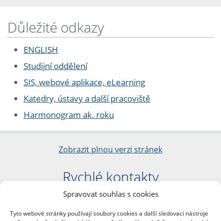
Důležité odkazy
ENGLISH
Studijní oddělení
SIS, webové aplikace, eLearning
Katedry, ústavy a další pracoviště
Harmonogram ak. roku
Zobrazit plnou verzi stránek
Rychlé kontakty
Spravovat souhlas s cookies
Filozofická fakulta
Univerzita Karlova
Tyto webové stránky používají soubory cookies a další sledovací nástroje
nám. Jana Palacha 1/2