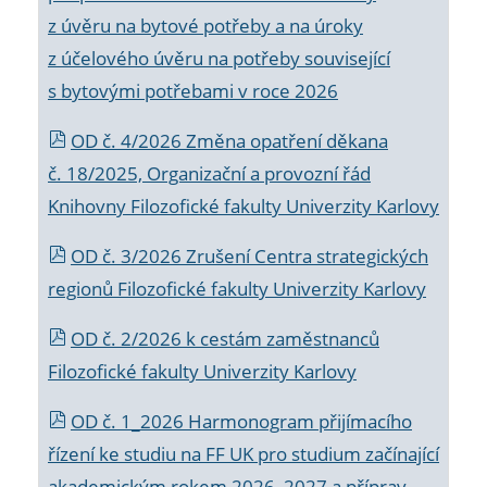
z úvěru na bytové potřeby a na úroky
z účelového úvěru na potřeby související
s bytovými potřebami v roce 2026
OD č. 4/2026 Změna opatření děkana
č. 18/2025, Organizační a provozní řád
Knihovny Filozofické fakulty Univerzity Karlovy
OD č. 3/2026 Zrušení Centra strategických
regionů Filozofické fakulty Univerzity Karlovy
OD č. 2/2026 k
cestám zaměstnanců
Filozofické fakulty Univerzity Karlovy
OD č. 1_2026 Harmonogram přijímacího
řízení ke studiu na FF UK pro studium začínající
akademickým rokem 2026_2027 a příprav