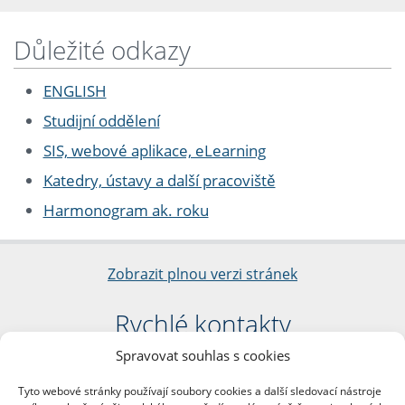
Důležité odkazy
ENGLISH
Studijní oddělení
SIS, webové aplikace, eLearning
Katedry, ústavy a další pracoviště
Harmonogram ak. roku
Zobrazit plnou verzi stránek
Rychlé kontakty
Spravovat souhlas s cookies
Filozofická fakulta
Univerzita Karlova
Tyto webové stránky používají soubory cookies a další sledovací nástroje
nám. Jana Palacha 1/2