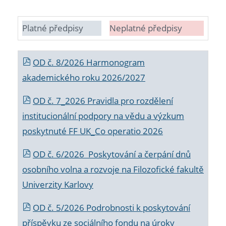
Platné předpisy
Neplatné předpisy
OD č. 8/2026 Harmonogram
akademického roku 2026/2027
OD č. 7_2026 Pravidla pro rozdělení
institucionální podpory na vědu a výzkum
poskytnuté FF UK_Co operatio 2026
OD č. 6/2026 Poskytování a čerpání dnů
osobního volna a rozvoje na Filozofické fakultě
Univerzity Karlovy
OD č. 5/2026 Podrobnosti k poskytování
příspěvku ze sociálního fondu na úroky