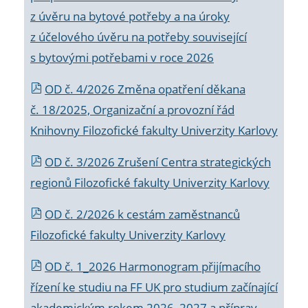
z úvěru na bytové potřeby a na úroky
z účelového úvěru na potřeby související
s bytovými potřebami v roce 2026
OD č. 4/2026 Změna opatření děkana
č. 18/2025, Organizační a provozní řád
Knihovny Filozofické fakulty Univerzity Karlovy
OD č. 3/2026 Zrušení Centra strategických
regionů Filozofické fakulty Univerzity Karlovy
OD č. 2/2026 k
cestám zaměstnanců
Filozofické fakulty Univerzity Karlovy
OD č. 1_2026 Harmonogram přijímacího
řízení ke studiu na FF UK pro studium začínající
akademickým rokem 2026_2027 a příprav