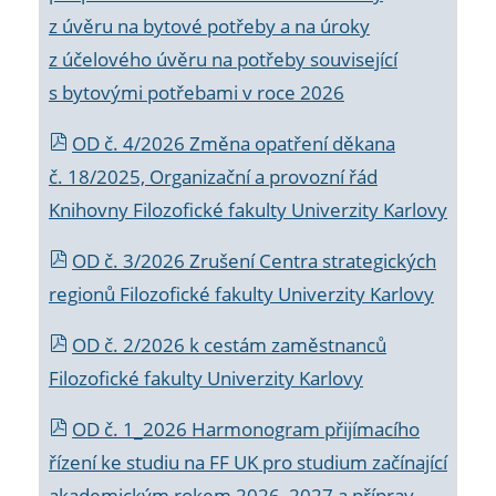
z úvěru na bytové potřeby a na úroky
z účelového úvěru na potřeby související
s bytovými potřebami v roce 2026
OD č. 4/2026 Změna opatření děkana
č. 18/2025, Organizační a provozní řád
Knihovny Filozofické fakulty Univerzity Karlovy
OD č. 3/2026 Zrušení Centra strategických
regionů Filozofické fakulty Univerzity Karlovy
OD č. 2/2026 k
cestám zaměstnanců
Filozofické fakulty Univerzity Karlovy
OD č. 1_2026 Harmonogram přijímacího
řízení ke studiu na FF UK pro studium začínající
akademickým rokem 2026_2027 a příprav