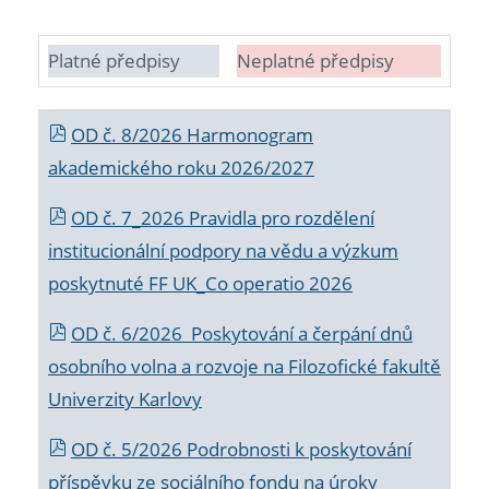
Platné předpisy
Neplatné předpisy
OD č. 8/2026 Harmonogram
akademického roku 2026/2027
OD č. 7_2026 Pravidla pro rozdělení
institucionální podpory na vědu a výzkum
poskytnuté FF UK_Co operatio 2026
OD č. 6/2026 Poskytování a čerpání dnů
osobního volna a rozvoje na Filozofické fakultě
Univerzity Karlovy
OD č. 5/2026 Podrobnosti k poskytování
příspěvku ze sociálního fondu na úroky