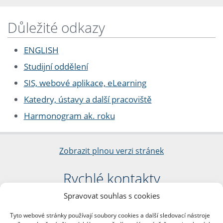
Důležité odkazy
ENGLISH
Studijní oddělení
SIS, webové aplikace, eLearning
Katedry, ústavy a další pracoviště
Harmonogram ak. roku
Zobrazit plnou verzi stránek
Rychlé kontakty
Spravovat souhlas s cookies
Filozofická fakulta
Univerzita Karlova
Tyto webové stránky používají soubory cookies a další sledovací nástroje
nám. Jana Palacha 1/2