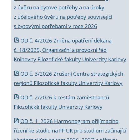
z úvěru na bytové potřeby a na úroky
z účelového úvěru na potřeby související
s bytovými potřebami v roce 2026
OD č. 4/2026 Změna opatření děkana
č. 18/2025, Organizační a provozní řád
Knihovny Filozofické fakulty Univerzity Karlovy
OD č. 3/2026 Zrušení Centra strategických
regionů Filozofické fakulty Univerzity Karlovy
OD č. 2/2026 k
cestám zaměstnanců
Filozofické fakulty Univerzity Karlovy
OD č. 1_2026 Harmonogram přijímacího
řízení ke studiu na FF UK pro studium začínající
akademickým rokem 2026_2027 a příprav