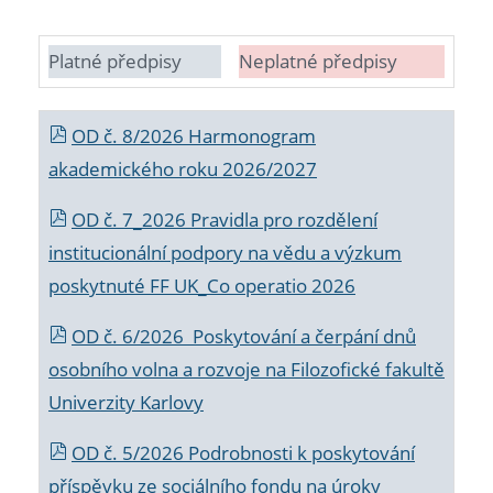
Platné předpisy
Neplatné předpisy
OD č. 8/2026 Harmonogram
akademického roku 2026/2027
OD č. 7_2026 Pravidla pro rozdělení
institucionální podpory na vědu a výzkum
poskytnuté FF UK_Co operatio 2026
OD č. 6/2026 Poskytování a čerpání dnů
osobního volna a rozvoje na Filozofické fakultě
Univerzity Karlovy
OD č. 5/2026 Podrobnosti k poskytování
příspěvku ze sociálního fondu na úroky