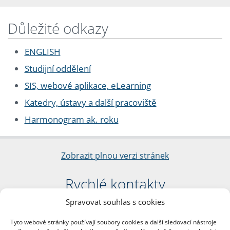
Důležité odkazy
ENGLISH
Studijní oddělení
SIS, webové aplikace, eLearning
Katedry, ústavy a další pracoviště
Harmonogram ak. roku
Zobrazit plnou verzi stránek
Rychlé kontakty
Spravovat souhlas s cookies
Filozofická fakulta
Univerzita Karlova
Tyto webové stránky používají soubory cookies a další sledovací nástroje
nám. Jana Palacha 1/2