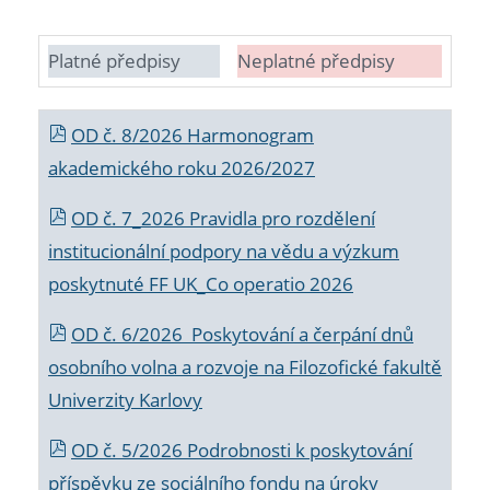
Platné předpisy
Neplatné předpisy
OD č. 8/2026 Harmonogram
akademického roku 2026/2027
OD č. 7_2026 Pravidla pro rozdělení
institucionální podpory na vědu a výzkum
poskytnuté FF UK_Co operatio 2026
OD č. 6/2026 Poskytování a čerpání dnů
osobního volna a rozvoje na Filozofické fakultě
Univerzity Karlovy
OD č. 5/2026 Podrobnosti k poskytování
příspěvku ze sociálního fondu na úroky