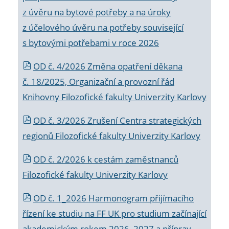
z úvěru na bytové potřeby a na úroky
z účelového úvěru na potřeby související
s bytovými potřebami v roce 2026
OD č. 4/2026 Změna opatření děkana
č. 18/2025, Organizační a provozní řád
Knihovny Filozofické fakulty Univerzity Karlovy
OD č. 3/2026 Zrušení Centra strategických
regionů Filozofické fakulty Univerzity Karlovy
OD č. 2/2026 k
cestám zaměstnanců
Filozofické fakulty Univerzity Karlovy
OD č. 1_2026 Harmonogram přijímacího
řízení ke studiu na FF UK pro studium začínající
akademickým rokem 2026_2027 a příprav