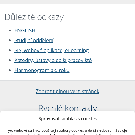
Důležité odkazy
ENGLISH
Studijní oddělení
SIS, webové aplikace, eLearning
Katedry, ústavy a další pracoviště
Harmonogram ak. roku
Zobrazit plnou verzi stránek
Rychlé kontakty
Spravovat souhlas s cookies
Filozofická fakulta
Univerzita Karlova
Tyto webové stránky používají soubory cookies a další sledovací nástroje
nám. Jana Palacha 1/2