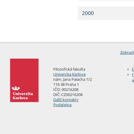
2000
Zobrazi
Filozofická fakulta
E
Univerzita Karlova
F
nám. Jana Palacha 1/2
a
116 38 Praha 1
IČO: 00216208
DIČ: CZ00216208
Další kontakty
Podatelna