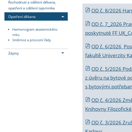
Rozhodnutí a sdělení děkana,
opatření a sdělení tajemníka
OD č. 8/2026 Ha
Opatření děkana
OD č. 7_2026 Prav
Harmonogram akademického
poskytnuté FF UK_C
roku
Směrnice a provozní řády
OD č. 6/2026 Posk
Zápisy
fakultě Univerzity K
OD č. 5/2026 Podr
z úvěru na bytové po
s bytovými potřebam
OD č. 4/2026 Změ
Knihovny Filozofické
OD č. 3/2026 Zruš
Karlovy