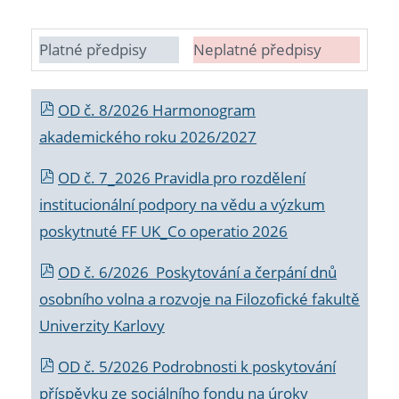
Platné předpisy
Neplatné předpisy
OD č. 8/2026 Harmonogram
akademického roku 2026/2027
OD č. 7_2026 Pravidla pro rozdělení
institucionální podpory na vědu a výzkum
poskytnuté FF UK_Co operatio 2026
OD č. 6/2026 Poskytování a čerpání dnů
osobního volna a rozvoje na Filozofické fakultě
Univerzity Karlovy
OD č. 5/2026 Podrobnosti k poskytování
příspěvku ze sociálního fondu na úroky