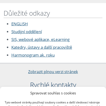
Důležité odkazy
ENGLISH
Studijní oddělení
SIS, webové aplikace, eLearning
Katedry, ústavy a další pracoviště
Harmonogram ak. roku
Zobrazit plnou verzi stránek
Rychlé kontakty
Spravovat souhlas s cookies
Filozofická fakulta
Univerzita Karlova
Tyto webové stránky používají soubory cookies a další sledovací nástroje
nám. Jana Palacha 1/2