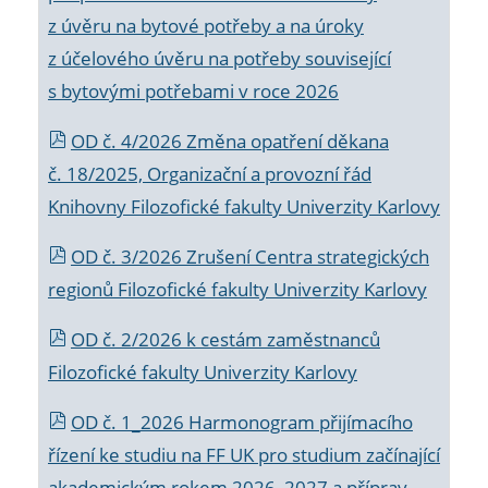
z úvěru na bytové potřeby a na úroky
z účelového úvěru na potřeby související
s bytovými potřebami v roce 2026
OD č. 4/2026 Změna opatření děkana
č. 18/2025, Organizační a provozní řád
Knihovny Filozofické fakulty Univerzity Karlovy
OD č. 3/2026 Zrušení Centra strategických
regionů Filozofické fakulty Univerzity Karlovy
OD č. 2/2026 k
cestám zaměstnanců
Filozofické fakulty Univerzity Karlovy
OD č. 1_2026 Harmonogram přijímacího
řízení ke studiu na FF UK pro studium začínající
akademickým rokem 2026_2027 a příprav