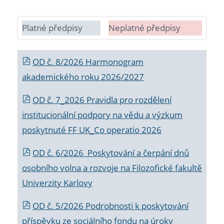
Platné předpisy
Neplatné předpisy
OD č. 8/2026 Harmonogram
akademického roku 2026/2027
OD č. 7_2026 Pravidla pro rozdělení
institucionální podpory na vědu a výzkum
poskytnuté FF UK_Co operatio 2026
OD č. 6/2026 Poskytování a čerpání dnů
osobního volna a rozvoje na Filozofické fakultě
Univerzity Karlovy
OD č. 5/2026 Podrobnosti k poskytování
příspěvku ze sociálního fondu na úroky