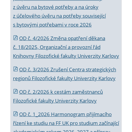
z úvěru na bytové potřeby a na úroky
z účelového úvěru na potřeby související
s bytovými potřebami v roce 2026
OD č. 4/2026 Změna opatření děkana
č. 18/2025, Organizační a provozní řád
Knihovny Filozofické fakulty Univerzity Karlovy
OD č. 3/2026 Zrušení Centra strategických
regionů Filozofické fakulty Univerzity Karlovy
OD č. 2/2026 k
cestám zaměstnanců
Filozofické fakulty Univerzity Karlovy
OD č. 1_2026 Harmonogram přijímacího
řízení ke studiu na FF UK pro studium začínající
akademickým rokem 2026_2027 a příprav