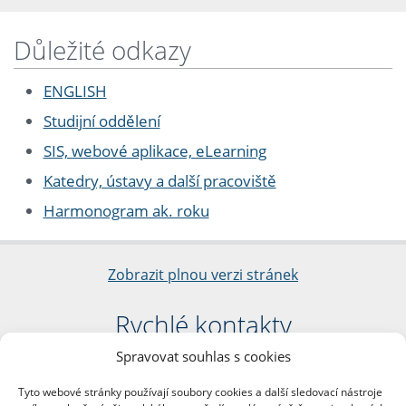
Důležité odkazy
ENGLISH
Studijní oddělení
SIS, webové aplikace, eLearning
Katedry, ústavy a další pracoviště
Harmonogram ak. roku
Zobrazit plnou verzi stránek
Rychlé kontakty
Spravovat souhlas s cookies
Filozofická fakulta
Univerzita Karlova
Tyto webové stránky používají soubory cookies a další sledovací nástroje
nám. Jana Palacha 1/2