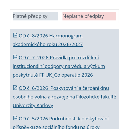
Platné předpisy
Neplatné předpisy
OD č. 8/2026 Harmonogram
akademického roku 2026/2027
OD č. 7_2026 Pravidla pro rozdělení
institucionální podpory na vědu a výzkum
poskytnuté FF UK_Co operatio 2026
OD č. 6/2026 Poskytování a čerpání dnů
osobního volna a rozvoje na Filozofické fakultě
Univerzity Karlovy
OD č. 5/2026 Podrobnosti k poskytování
příspěvku ze sociálního fondu na úroky