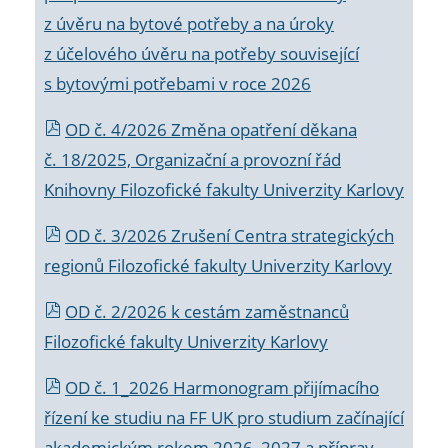
z úvěru na bytové potřeby a na úroky
z účelového úvěru na potřeby související
s bytovými potřebami v roce 2026
OD č. 4/2026 Změna opatření děkana
č. 18/2025, Organizační a provozní řád
Knihovny Filozofické fakulty Univerzity Karlovy
OD č. 3/2026 Zrušení Centra strategických
regionů Filozofické fakulty Univerzity Karlovy
OD č. 2/2026 k
cestám zaměstnanců
Filozofické fakulty Univerzity Karlovy
OD č. 1_2026 Harmonogram přijímacího
řízení ke studiu na FF UK pro studium začínající
akademickým rokem 2026_2027 a příprav