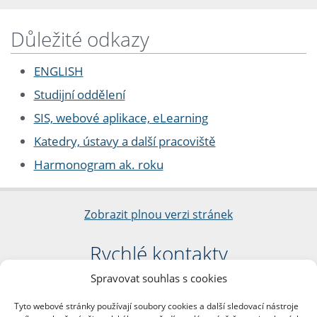
Důležité odkazy
ENGLISH
Studijní oddělení
SIS, webové aplikace, eLearning
Katedry, ústavy a další pracoviště
Harmonogram ak. roku
Zobrazit plnou verzi stránek
Rychlé kontakty
Spravovat souhlas s cookies
Filozofická fakulta
Univerzita Karlova
Tyto webové stránky používají soubory cookies a další sledovací nástroje
nám. Jana Palacha 1/2