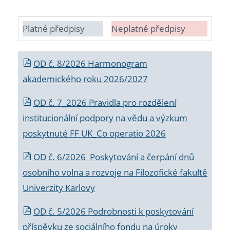
Platné předpisy
Neplatné předpisy
OD č. 8/2026 Harmonogram
akademického roku 2026/2027
OD č. 7_2026 Pravidla pro rozdělení
institucionální podpory na vědu a výzkum
poskytnuté FF UK_Co operatio 2026
OD č. 6/2026 Poskytování a čerpání dnů
osobního volna a rozvoje na Filozofické fakultě
Univerzity Karlovy
OD č. 5/2026 Podrobnosti k poskytování
příspěvku ze sociálního fondu na úroky