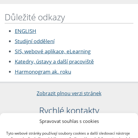
Důležité odkazy
ENGLISH
Studijní oddělení
SIS, webové aplikace, eLearning
Katedry, ústavy a další pracoviště
Harmonogram ak. roku
Zobrazit plnou verzi stránek
Rychlé kontakty
Spravovat souhlas s cookies
Filozofická fakulta
Univerzita Karlova
Tyto webové stránky používají soubory cookies a další sledovací nástroje
nám. Jana Palacha 1/2