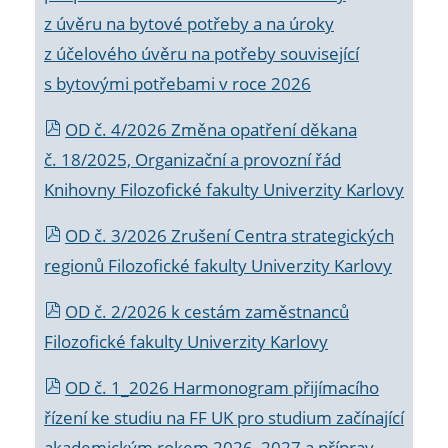
z úvěru na bytové potřeby a na úroky
z účelového úvěru na potřeby související
s bytovými potřebami v roce 2026
OD č. 4/2026 Změna opatření děkana
č. 18/2025, Organizační a provozní řád
Knihovny Filozofické fakulty Univerzity Karlovy
OD č. 3/2026 Zrušení Centra strategických
regionů Filozofické fakulty Univerzity Karlovy
OD č. 2/2026 k
cestám zaměstnanců
Filozofické fakulty Univerzity Karlovy
OD č. 1_2026 Harmonogram přijímacího
řízení ke studiu na FF UK pro studium začínající
akademickým rokem 2026_2027 a příprav