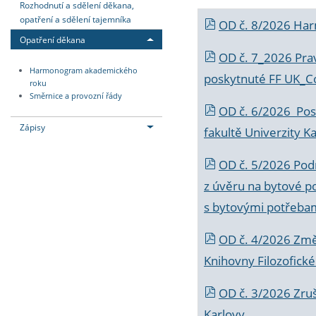
Rozhodnutí a sdělení děkana,
opatření a sdělení tajemníka
OD č. 8/2026 Ha
Opatření děkana
OD č. 7_2026 Prav
Harmonogram akademického
poskytnuté FF UK_C
roku
Směrnice a provozní řády
OD č. 6/2026 Posk
Zápisy
fakultě Univerzity K
OD č. 5/2026 Podr
z úvěru na bytové po
s bytovými potřebam
OD č. 4/2026 Změ
Knihovny Filozofické
OD č. 3/2026 Zruš
Karlovy