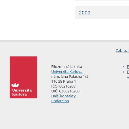
2000
Zobrazi
Filozofická fakulta
E
Univerzita Karlova
F
nám. Jana Palacha 1/2
a
116 38 Praha 1
IČO: 00216208
DIČ: CZ00216208
Další kontakty
Podatelna