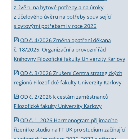
z úvěru na bytové potřeby a na úroky
z účelového úvěru na potřeby související
s bytovými potřebami v roce 2026
OD č. 4/2026 Změna opatření děkana
č. 18/2025, Organizační a provozní řád
Knihovny Filozofické fakulty Univerzity Karlovy
OD č. 3/2026 Zrušení Centra strategických
regionů Filozofické fakulty Univerzity Karlovy
OD č. 2/2026 k
cestám zaměstnanců
Filozofické fakulty Univerzity Karlovy
OD č. 1_2026 Harmonogram přijímacího
řízení ke studiu na FF UK pro studium začínající
akademickým rokem 2026_2027 a příprav