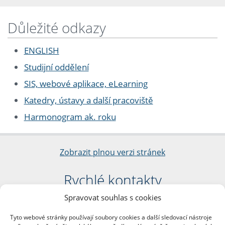
Důležité odkazy
ENGLISH
Studijní oddělení
SIS, webové aplikace, eLearning
Katedry, ústavy a další pracoviště
Harmonogram ak. roku
Zobrazit plnou verzi stránek
Rychlé kontakty
Spravovat souhlas s cookies
Filozofická fakulta
Univerzita Karlova
Tyto webové stránky používají soubory cookies a další sledovací nástroje
nám. Jana Palacha 1/2