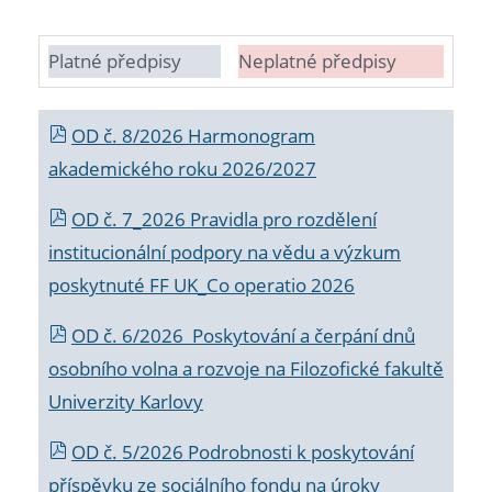
Platné předpisy
Neplatné předpisy
OD č. 8/2026 Harmonogram
akademického roku 2026/2027
OD č. 7_2026 Pravidla pro rozdělení
institucionální podpory na vědu a výzkum
poskytnuté FF UK_Co operatio 2026
OD č. 6/2026 Poskytování a čerpání dnů
osobního volna a rozvoje na Filozofické fakultě
Univerzity Karlovy
OD č. 5/2026 Podrobnosti k poskytování
příspěvku ze sociálního fondu na úroky