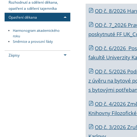
Rozhodnutí a sdělení děkana,
opatření a sdělení tajemníka
OD č. 8/2026 Ha
Opatření děkana
OD č. 7_2026 Prav
Harmonogram akademického
poskytnuté FF UK_C
roku
Směrnice a provozní řády
OD č. 6/2026 Posk
Zápisy
fakultě Univerzity K
OD č. 5/2026 Podr
z úvěru na bytové po
s bytovými potřebam
OD č. 4/2026 Změ
Knihovny Filozofické
OD č. 3/2026 Zruš
Karlovy