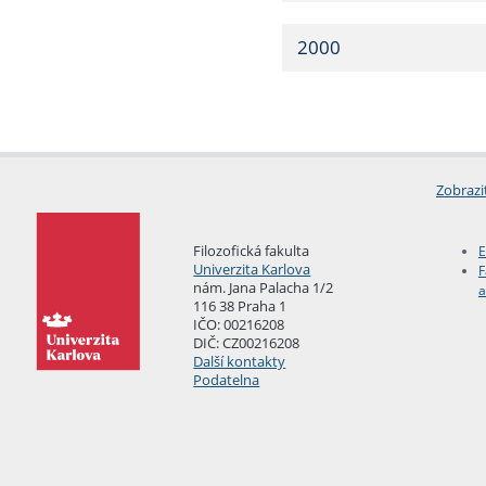
2000
Zobrazi
Filozofická fakulta
E
Univerzita Karlova
F
nám. Jana Palacha 1/2
a
116 38 Praha 1
IČO: 00216208
DIČ: CZ00216208
Další kontakty
Podatelna