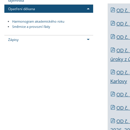
tajemníka
Opatření děkana
OD č.
Harmonogram akademického roku
OD č.
Směrnice a provozní řády
OD č. 
Zápisy
OD č.
úroky z 
OD č.
Karlovy
OD č. 
OD č.
OD č.
2026_202