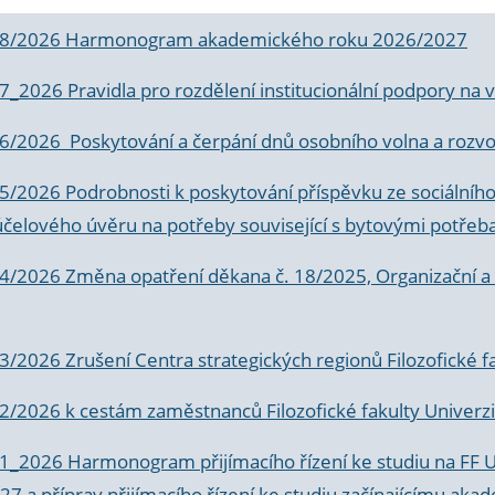
 8/2026 Harmonogram akademického roku 2026/2027
 7_2026 Pravidla pro rozdělení institucionální podpory n
6/2026 Poskytování a čerpání dnů osobního volna a rozvoje
 5/2026 Podrobnosti k poskytování příspěvku ze sociálníh
účelového úvěru na potřeby související s bytovými potřeb
 4/2026 Změna opatření děkana č. 18/2025, Organizační a p
3/2026 Zrušení Centra strategických regionů Filozofické f
 2/2026 k
cestám zaměstnanců Filozofické fakulty Univerzi
 1_2026 Harmonogram přijímacího řízení ke studiu na FF 
7 a příprav přijímacího řízení ke studiu začínajícímu 