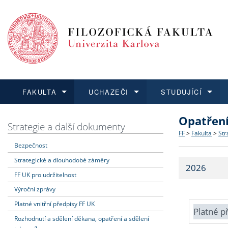
FAKULTA
UCHAZEČI
STUDUJÍCÍ
Opatřen
FAKULTA
UCHAZEČI
STUDUJÍCÍ
VĚDA A VÝZKUM
ZAHRANIČÍ
Struktura a
Co studova
Bakalářsk
O vědě a 
Aktuální n
Strategie a další dokumenty
FF
>
Fakulta
>
Str
Bezpečnost
Dozvědět se více
Podat přihlášku
Dozvědět se více
Dozvědět se více
Dozvědět se více
Strategie 
Učitelské 
Doktorské
Akademické
Vyjíždějící
Strategické a dlouhodobé záměry
2026
Podpora a
Informace 
Rigorózní 
Granty a p
Přijíždějíc
FF UK pro udržitelnost
Výroční zprávy
Absolventi
Vyjíždějíc
Platné vnitřní předpisy FF UK
Platné p
Rozhodnutí a sdělení děkana, opatření a sdělení
Fakultní š