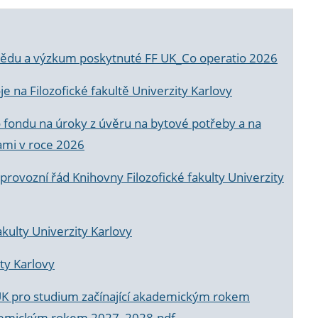
a vědu a výzkum poskytnuté FF UK_Co operatio 2026
 na Filozofické fakultě Univerzity Karlovy
o fondu na úroky z úvěru na bytové potřeby a na
ami v roce 2026
rovozní řád Knihovny Filozofické fakulty Univerzity
akulty Univerzity Karlovy
ty Karlovy
UK pro studium začínající akademickým rokem
akademickým rokem 2027_2028.pdf