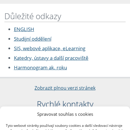
Důležité odkazy
ENGLISH
Studijní oddělení
SIS, webové aplikace, eLearning
Katedry, ústavy a další pracoviště
Harmonogram ak. roku
Zobrazit plnou verzi stránek
Rychlé kontakty
Spravovat souhlas s cookies
Filozofická fakulta
Univerzita Karlova
Tyto webové stránky používají soubory cookies a další sledovací nástroje
nám. Jana Palacha 1/2