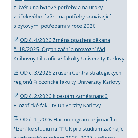
z úvěru na bytové potřeby a na úroky
z účelového úvěru na potřeby související
s bytovými potřebami v roce 2026
OD č. 4/2026 Změna opatření děkana
č. 18/2025, Organizační a provozní řád
Knihovny Filozofické fakulty Univerzity Karlovy
OD č. 3/2026 Zrušení Centra strategických
regionů Filozofické fakulty Univerzity Karlovy
OD č. 2/2026 k
cestám zaměstnanců
Filozofické fakulty Univerzity Karlovy
OD č. 1_2026 Harmonogram přijímacího
řízení ke studiu na FF UK pro studium začínající
akademickým rokem 2026_2027 a příprav