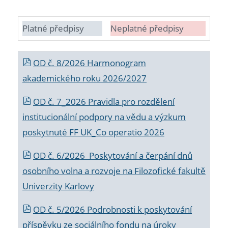
Platné předpisy
Neplatné předpisy
OD č. 8/2026 Harmonogram
akademického roku 2026/2027
OD č. 7_2026 Pravidla pro rozdělení
institucionální podpory na vědu a výzkum
poskytnuté FF UK_Co operatio 2026
OD č. 6/2026 Poskytování a čerpání dnů
osobního volna a rozvoje na Filozofické fakultě
Univerzity Karlovy
OD č. 5/2026 Podrobnosti k poskytování
příspěvku ze sociálního fondu na úroky