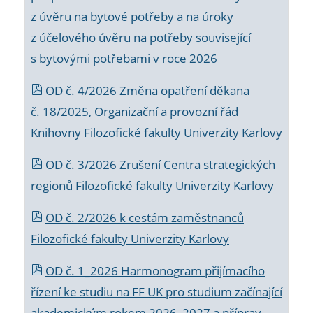
z úvěru na bytové potřeby a na úroky
z účelového úvěru na potřeby související
s bytovými potřebami v roce 2026
OD č. 4/2026 Změna opatření děkana
č. 18/2025, Organizační a provozní řád
Knihovny Filozofické fakulty Univerzity Karlovy
OD č. 3/2026 Zrušení Centra strategických
regionů Filozofické fakulty Univerzity Karlovy
OD č. 2/2026 k
cestám zaměstnanců
Filozofické fakulty Univerzity Karlovy
OD č. 1_2026 Harmonogram přijímacího
řízení ke studiu na FF UK pro studium začínající
akademickým rokem 2026_2027 a příprav