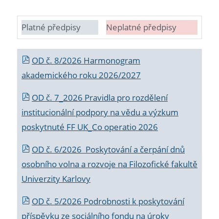
Platné předpisy
Neplatné předpisy
OD č. 8/2026 Harmonogram
akademického roku 2026/2027
OD č. 7_2026 Pravidla pro rozdělení
institucionální podpory na vědu a výzkum
poskytnuté FF UK_Co operatio 2026
OD č. 6/2026 Poskytování a čerpání dnů
osobního volna a rozvoje na Filozofické fakultě
Univerzity Karlovy
OD č. 5/2026 Podrobnosti k poskytování
příspěvku ze sociálního fondu na úroky