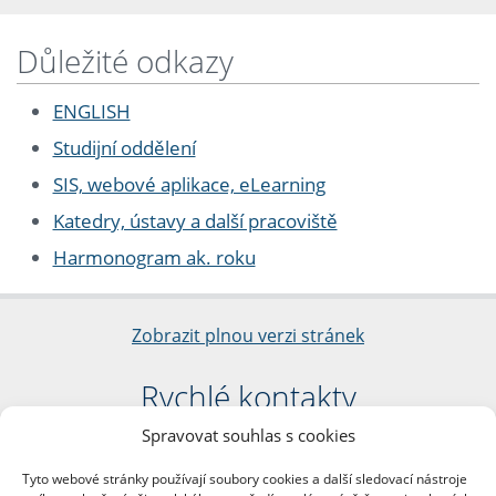
Důležité odkazy
ENGLISH
Studijní oddělení
SIS, webové aplikace, eLearning
Katedry, ústavy a další pracoviště
Harmonogram ak. roku
Zobrazit plnou verzi stránek
Rychlé kontakty
Spravovat souhlas s cookies
Filozofická fakulta
Univerzita Karlova
Tyto webové stránky používají soubory cookies a další sledovací nástroje
nám. Jana Palacha 1/2