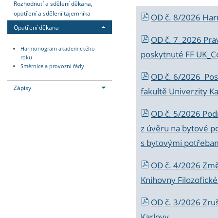
Rozhodnutí a sdělení děkana,
opatření a sdělení tajemníka
OD č. 8/2026 Ha
Opatření děkana
OD č. 7_2026 Prav
Harmonogram akademického
poskytnuté FF UK_C
roku
Směrnice a provozní řády
OD č. 6/2026 Posk
Zápisy
fakultě Univerzity K
OD č. 5/2026 Podr
z úvěru na bytové po
s bytovými potřebam
OD č. 4/2026 Změ
Knihovny Filozofické
OD č. 3/2026 Zruš
Karlovy