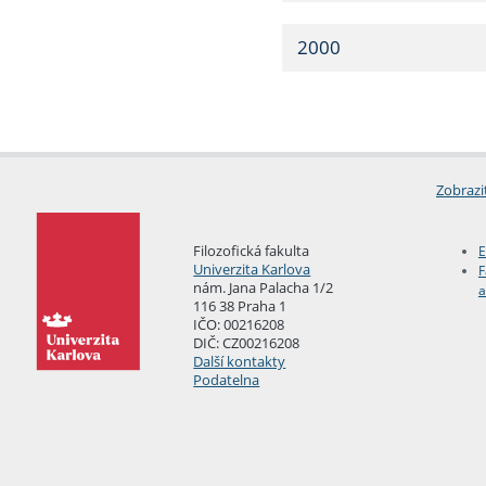
2000
Zobrazi
Filozofická fakulta
E
Univerzita Karlova
F
nám. Jana Palacha 1/2
a
116 38 Praha 1
IČO: 00216208
DIČ: CZ00216208
Další kontakty
Podatelna