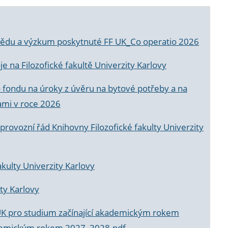
a vědu a výzkum poskytnuté FF UK_Co operatio 2026
 na Filozofické fakultě Univerzity Karlovy
o fondu na úroky z úvěru na bytové potřeby a na
ami v roce 2026
rovozní řád Knihovny Filozofické fakulty Univerzity
akulty Univerzity Karlovy
ty Karlovy
UK pro studium začínající akademickým rokem
akademickým rokem 2027_2028.pdf