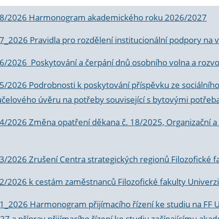
 8/2026 Harmonogram akademického roku 2026/2027
 7_2026 Pravidla pro rozdělení institucionální podpory n
6/2026 Poskytování a čerpání dnů osobního volna a rozvoje
 5/2026 Podrobnosti k poskytování příspěvku ze sociálníh
účelového úvěru na potřeby související s bytovými potřeb
 4/2026 Změna opatření děkana č. 18/2025, Organizační a p
3/2026 Zrušení Centra strategických regionů Filozofické f
 2/2026 k
cestám zaměstnanců Filozofické fakulty Univerzi
 1_2026 Harmonogram přijímacího řízení ke studiu na FF 
7 a příprav přijímacího řízení ke studiu začínajícímu 