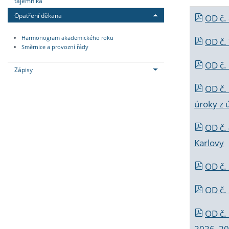
tajemníka
Opatření děkana
OD č.
Harmonogram akademického roku
OD č.
Směrnice a provozní řády
OD č. 
Zápisy
OD č.
úroky z 
OD č.
Karlovy
OD č. 
OD č.
OD č.
2026_202