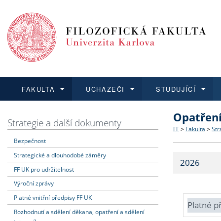
FAKULTA
UCHAZEČI
STUDUJÍCÍ
Opatřen
FAKULTA
UCHAZEČI
STUDUJÍCÍ
VĚDA A VÝZKUM
ZAHRANIČÍ
Struktura a
Co studova
Bakalářsk
O vědě a 
Aktuální n
Strategie a další dokumenty
FF
>
Fakulta
>
Str
Bezpečnost
Dozvědět se více
Podat přihlášku
Dozvědět se více
Dozvědět se více
Dozvědět se více
Strategie 
Učitelské 
Doktorské
Akademické
Vyjíždějící
Strategické a dlouhodobé záměry
2026
Podpora a
Informace 
Rigorózní 
Granty a p
Přijíždějíc
FF UK pro udržitelnost
Výroční zprávy
Absolventi
Vyjíždějíc
Platné vnitřní předpisy FF UK
Platné p
Rozhodnutí a sdělení děkana, opatření a sdělení
Fakultní š