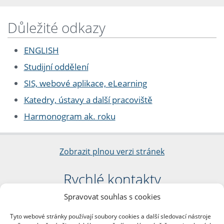
Důležité odkazy
ENGLISH
Studijní oddělení
SIS, webové aplikace, eLearning
Katedry, ústavy a další pracoviště
Harmonogram ak. roku
Zobrazit plnou verzi stránek
Rychlé kontakty
Spravovat souhlas s cookies
Filozofická fakulta
Univerzita Karlova
Tyto webové stránky používají soubory cookies a další sledovací nástroje
nám. Jana Palacha 1/2