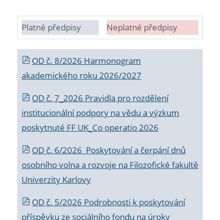
Platné předpisy
Neplatné předpisy
OD č. 8/2026 Harmonogram
akademického roku 2026/2027
OD č. 7_2026 Pravidla pro rozdělení
institucionální podpory na vědu a výzkum
poskytnuté FF UK_Co operatio 2026
OD č. 6/2026 Poskytování a čerpání dnů
osobního volna a rozvoje na Filozofické fakultě
Univerzity Karlovy
OD č. 5/2026 Podrobnosti k poskytování
příspěvku ze sociálního fondu na úroky