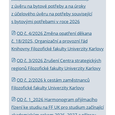
z úvěru na bytové potřeby a na úroky
z účelového úvěru na potřeby související
s bytovými potřebami v roce 2026
OD č. 4/2026 Změna opatření děkana
č. 18/2025, Organizační a provozní řád
Knihovny Filozofické fakulty Univerzity Karlovy
OD č. 3/2026 Zrušení Centra strategických
regionů Filozofické fakulty Univerzity Karlovy
OD č. 2/2026 k
cestám zaměstnanců
Filozofické fakulty Univerzity Karlovy
OD č. 1_2026 Harmonogram přijímacího
řízení ke studiu na FF UK pro studium začínající
akademickým rokem 2026_2027 a příprav