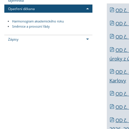
tajemníka
Opatření děkana
OD č.
Harmonogram akademického roku
OD č.
Směrnice a provozní řády
OD č. 
Zápisy
OD č.
úroky z 
OD č.
Karlovy
OD č. 
OD č.
OD č.
2026_202