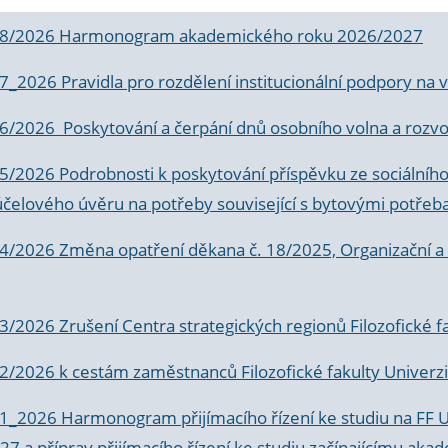
 8/2026 Harmonogram akademického roku 2026/2027
 7_2026 Pravidla pro rozdělení institucionální podpory n
6/2026 Poskytování a čerpání dnů osobního volna a rozvoje
 5/2026 Podrobnosti k poskytování příspěvku ze sociálníh
účelového úvěru na potřeby související s bytovými potřeb
 4/2026 Změna opatření děkana č. 18/2025, Organizační a p
3/2026 Zrušení Centra strategických regionů Filozofické f
 2/2026 k
cestám zaměstnanců Filozofické fakulty Univerzi
 1_2026 Harmonogram přijímacího řízení ke studiu na FF 
7 a příprav přijímacího řízení ke studiu začínajícímu 