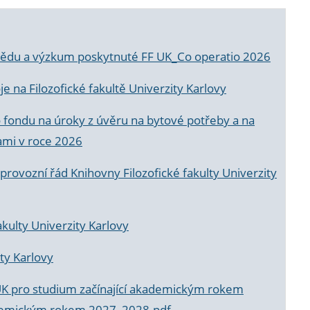
a vědu a výzkum poskytnuté FF UK_Co operatio 2026
 na Filozofické fakultě Univerzity Karlovy
o fondu na úroky z úvěru na bytové potřeby a na
ami v roce 2026
rovozní řád Knihovny Filozofické fakulty Univerzity
akulty Univerzity Karlovy
ty Karlovy
UK pro studium začínající akademickým rokem
akademickým rokem 2027_2028.pdf