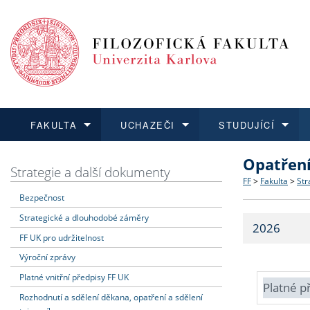
FAKULTA
UCHAZEČI
STUDUJÍCÍ
Opatřen
FAKULTA
UCHAZEČI
STUDUJÍCÍ
VĚDA A VÝZKUM
ZAHRANIČÍ
Struktura a
Co studova
Bakalářsk
O vědě a 
Aktuální n
Strategie a další dokumenty
FF
>
Fakulta
>
Str
Bezpečnost
Dozvědět se více
Podat přihlášku
Dozvědět se více
Dozvědět se více
Dozvědět se více
Strategie 
Učitelské 
Doktorské
Akademické
Vyjíždějící
Strategické a dlouhodobé záměry
2026
Podpora a
Informace 
Rigorózní 
Granty a p
Přijíždějíc
FF UK pro udržitelnost
Výroční zprávy
Absolventi
Vyjíždějíc
Platné vnitřní předpisy FF UK
Platné p
Rozhodnutí a sdělení děkana, opatření a sdělení
Fakultní š