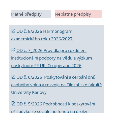
Platné předpisy
Neplatné předpisy
OD č. 8/2026 Harmonogram
akademického roku 2026/2027
OD č. 7_2026 Pravidla pro rozdělení
institucionální podpory na vědu a výzkum
poskytnuté FF UK_Co operatio 2026
OD č. 6/2026 Poskytování a čerpání dnů
osobního volna a rozvoje na Filozofické fakultě
Univerzity Karlovy
OD č. 5/2026 Podrobnosti k poskytování
příspěvku ze sociálního fondu na úroky