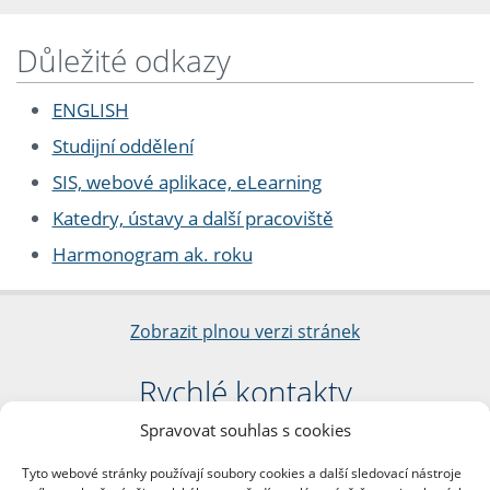
Důležité odkazy
ENGLISH
Studijní oddělení
SIS, webové aplikace, eLearning
Katedry, ústavy a další pracoviště
Harmonogram ak. roku
Zobrazit plnou verzi stránek
Rychlé kontakty
Spravovat souhlas s cookies
Filozofická fakulta
Univerzita Karlova
Tyto webové stránky používají soubory cookies a další sledovací nástroje
nám. Jana Palacha 1/2