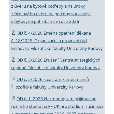
z úvěru na bytové potřeby a na úroky
z účelového úvěru na potřeby související
s bytovými potřebami v roce 2026
OD č. 4/2026 Změna opatření děkana
č. 18/2025, Organizační a provozní řád
Knihovny Filozofické fakulty Univerzity Karlovy
OD č. 3/2026 Zrušení Centra strategických
regionů Filozofické fakulty Univerzity Karlovy
OD č. 2/2026 k
cestám zaměstnanců
Filozofické fakulty Univerzity Karlovy
OD č. 1_2026 Harmonogram přijímacího
řízení ke studiu na FF UK pro studium začínající
akademickým rokem 2026_2027 a příprav