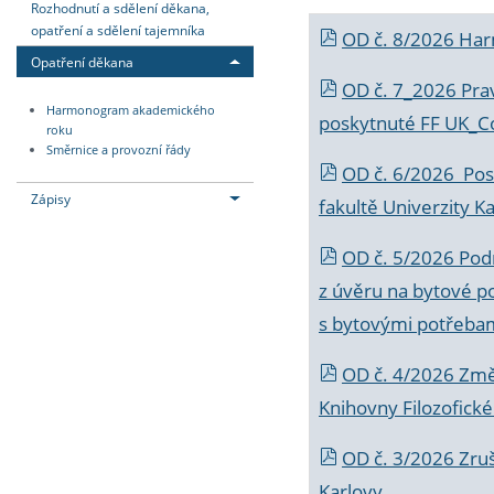
Rozhodnutí a sdělení děkana,
opatření a sdělení tajemníka
OD č. 8/2026 Ha
Opatření děkana
OD č. 7_2026 Prav
Harmonogram akademického
poskytnuté FF UK_C
roku
Směrnice a provozní řády
OD č. 6/2026 Posk
Zápisy
fakultě Univerzity K
OD č. 5/2026 Podr
z úvěru na bytové po
s bytovými potřebam
OD č. 4/2026 Změ
Knihovny Filozofické
OD č. 3/2026 Zruš
Karlovy