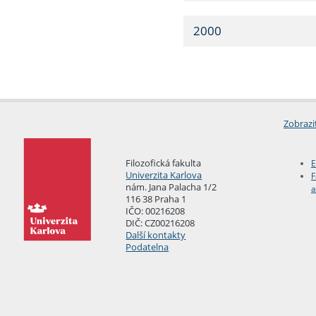
2000
Zobrazi
Filozofická fakulta
E
Univerzita Karlova
F
nám. Jana Palacha 1/2
a
116 38 Praha 1
IČO: 00216208
DIČ: CZ00216208
Další kontakty
Podatelna