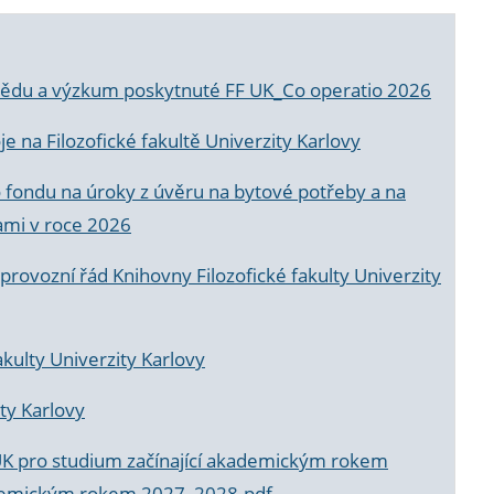
a vědu a výzkum poskytnuté FF UK_Co operatio 2026
 na Filozofické fakultě Univerzity Karlovy
o fondu na úroky z úvěru na bytové potřeby a na
ami v roce 2026
rovozní řád Knihovny Filozofické fakulty Univerzity
akulty Univerzity Karlovy
ty Karlovy
UK pro studium začínající akademickým rokem
akademickým rokem 2027_2028.pdf