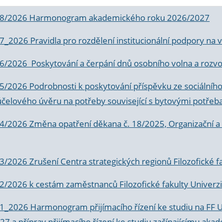
 8/2026 Harmonogram akademického roku 2026/2027
 7_2026 Pravidla pro rozdělení institucionální podpory n
6/2026 Poskytování a čerpání dnů osobního volna a rozvoje
 5/2026 Podrobnosti k poskytování příspěvku ze sociálníh
účelového úvěru na potřeby související s bytovými potřeb
 4/2026 Změna opatření děkana č. 18/2025, Organizační a p
3/2026 Zrušení Centra strategických regionů Filozofické f
 2/2026 k
cestám zaměstnanců Filozofické fakulty Univerzi
 1_2026 Harmonogram přijímacího řízení ke studiu na FF 
7 a příprav přijímacího řízení ke studiu začínajícímu 