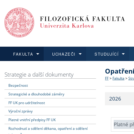
FAKULTA
UCHAZEČI
STUDUJÍCÍ
Opatřen
FAKULTA
UCHAZEČI
STUDUJÍCÍ
VĚDA A VÝZKUM
ZAHRANIČÍ
Struktura a
Co studova
Bakalářsk
O vědě a 
Aktuální n
Strategie a další dokumenty
FF
>
Fakulta
>
Str
Bezpečnost
Dozvědět se více
Podat přihlášku
Dozvědět se více
Dozvědět se více
Dozvědět se více
Strategie 
Učitelské 
Doktorské
Akademické
Vyjíždějící
Strategické a dlouhodobé záměry
2026
Podpora a
Informace 
Rigorózní 
Granty a p
Přijíždějíc
FF UK pro udržitelnost
Výroční zprávy
Absolventi
Vyjíždějíc
Platné vnitřní předpisy FF UK
Platné p
Rozhodnutí a sdělení děkana, opatření a sdělení
Fakultní š