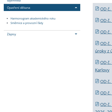
tajemníka
Opatření děkana
OD č.
Harmonogram akademického roku
OD č.
Směrnice a provozní řády
OD č. 
Zápisy
OD č.
úroky z 
OD č.
Karlovy
OD č. 
OD č.
OD č.
2026_202