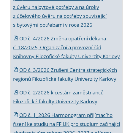
z úvěru na bytové potřeby a na úroky
z účelového úvěru na potřeby související
s bytovými potřebami v roce 2026
OD č. 4/2026 Změna opatření děkana
č. 18/2025, Organizační a provozní řád
Knihovny Filozofické fakulty Univerzity Karlovy
OD č. 3/2026 Zrušení Centra strategických
regionů Filozofické fakulty Univerzity Karlovy
OD č. 2/2026 k
cestám zaměstnanců
Filozofické fakulty Univerzity Karlovy
OD č. 1_2026 Harmonogram přijímacího
řízení ke studiu na FF UK pro studium začínající
akademickým rokem 2026_2027 a příprav