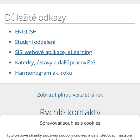
Důležité odkazy
ENGLISH
Studijní oddělení
SIS, webové aplikace, eLearning
Katedry, ústavy a další pracoviště
Harmonogram ak. roku
Zobrazit plnou verzi stránek
Rychlé kontakty
Spravovat souhlas s cookies
Filozofická fakulta
Univerzita Karlova
Tyto webové stránky používají soubory cookies a další sledovací nástroje
nám. Jana Palacha 1/2