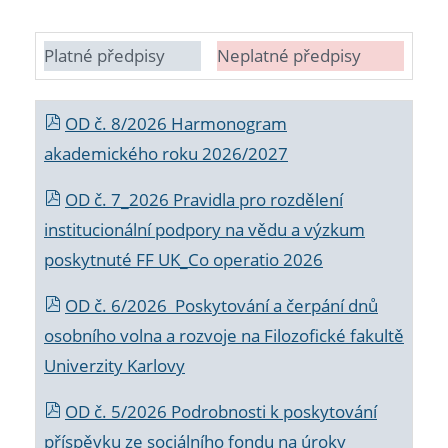
Platné předpisy
Neplatné předpisy
OD č. 8/2026 Harmonogram
akademického roku 2026/2027
OD č. 7_2026 Pravidla pro rozdělení
institucionální podpory na vědu a výzkum
poskytnuté FF UK_Co operatio 2026
OD č. 6/2026 Poskytování a čerpání dnů
osobního volna a rozvoje na Filozofické fakultě
Univerzity Karlovy
OD č. 5/2026 Podrobnosti k poskytování
příspěvku ze sociálního fondu na úroky