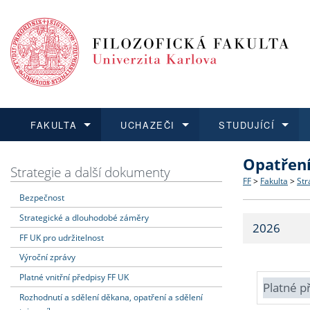
FAKULTA
UCHAZEČI
STUDUJÍCÍ
Opatřen
FAKULTA
UCHAZEČI
STUDUJÍCÍ
VĚDA A VÝZKUM
ZAHRANIČÍ
Struktura a
Co studova
Bakalářsk
O vědě a 
Aktuální n
Strategie a další dokumenty
FF
>
Fakulta
>
Str
Bezpečnost
Dozvědět se více
Podat přihlášku
Dozvědět se více
Dozvědět se více
Dozvědět se více
Strategie 
Učitelské 
Doktorské
Akademické
Vyjíždějící
Strategické a dlouhodobé záměry
2026
Podpora a
Informace 
Rigorózní 
Granty a p
Přijíždějíc
FF UK pro udržitelnost
Výroční zprávy
Absolventi
Vyjíždějíc
Platné vnitřní předpisy FF UK
Platné p
Rozhodnutí a sdělení děkana, opatření a sdělení
Fakultní š