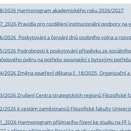
 8/2026 Harmonogram akademického roku 2026/2027
 7_2026 Pravidla pro rozdělení institucionální podpory n
6/2026 Poskytování a čerpání dnů osobního volna a rozvoje
 5/2026 Podrobnosti k poskytování příspěvku ze sociálníh
účelového úvěru na potřeby související s bytovými potřeb
 4/2026 Změna opatření děkana č. 18/2025, Organizační a p
3/2026 Zrušení Centra strategických regionů Filozofické f
 2/2026 k
cestám zaměstnanců Filozofické fakulty Univerzi
 1_2026 Harmonogram přijímacího řízení ke studiu na FF 
7 a příprav přijímacího řízení ke studiu začínajícímu 