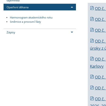
tajemníka
Opatření děkana
OD č.
Harmonogram akademického roku
OD č.
Směrnice a provozní řády
OD č. 
Zápisy
OD č.
úroky z 
OD č.
Karlovy
OD č. 
OD č.
OD č.
2026_202