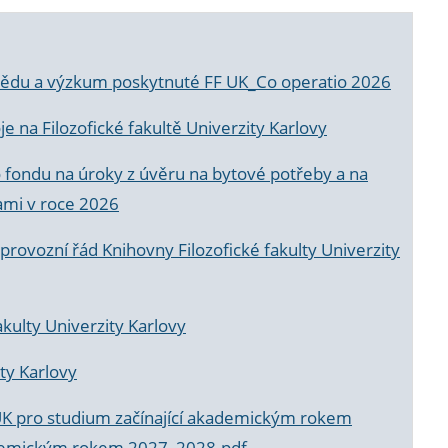
a vědu a výzkum poskytnuté FF UK_Co operatio 2026
 na Filozofické fakultě Univerzity Karlovy
o fondu na úroky z úvěru na bytové potřeby a na
ami v roce 2026
rovozní řád Knihovny Filozofické fakulty Univerzity
akulty Univerzity Karlovy
ty Karlovy
UK pro studium začínající akademickým rokem
akademickým rokem 2027_2028.pdf