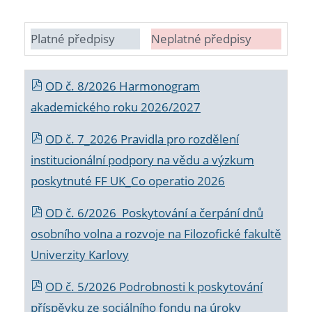
Platné předpisy
Neplatné předpisy
OD č. 8/2026 Harmonogram
akademického roku 2026/2027
OD č. 7_2026 Pravidla pro rozdělení
institucionální podpory na vědu a výzkum
poskytnuté FF UK_Co operatio 2026
OD č. 6/2026 Poskytování a čerpání dnů
osobního volna a rozvoje na Filozofické fakultě
Univerzity Karlovy
OD č. 5/2026 Podrobnosti k poskytování
příspěvku ze sociálního fondu na úroky