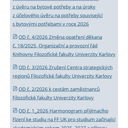
z úvěru na bytové potřeby a na úroky
z účelového úvěru na potřeby související
s bytovými potřebami v roce 2026
OD č. 4/2026 Změna opatření děkana
č. 18/2025, Organizační a provozní řád
Knihovny Filozofické fakulty Univerzity Karlovy
OD č. 3/2026 Zrušení Centra strategických
regionů Filozofické fakulty Univerzity Karlovy
OD č. 2/2026 k
cestám zaměstnanců
Filozofické fakulty Univerzity Karlovy
OD č. 1_2026 Harmonogram přijímacího
řízení ke studiu na FF UK pro studium začínající
akademickým rokem 2026_2027 a příprav