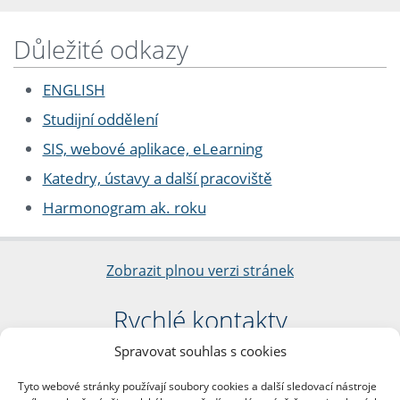
Důležité odkazy
ENGLISH
Studijní oddělení
SIS, webové aplikace, eLearning
Katedry, ústavy a další pracoviště
Harmonogram ak. roku
Zobrazit plnou verzi stránek
Rychlé kontakty
Spravovat souhlas s cookies
Filozofická fakulta
Univerzita Karlova
Tyto webové stránky používají soubory cookies a další sledovací nástroje
nám. Jana Palacha 1/2