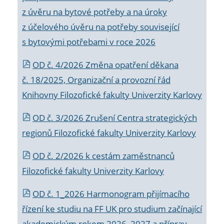
z úvěru na bytové potřeby a na úroky
z účelového úvěru na potřeby související
s bytovými potřebami v roce 2026
OD č. 4/2026 Změna opatření děkana
č. 18/2025, Organizační a provozní řád
Knihovny Filozofické fakulty Univerzity Karlovy
OD č. 3/2026 Zrušení Centra strategických
regionů Filozofické fakulty Univerzity Karlovy
OD č. 2/2026 k
cestám zaměstnanců
Filozofické fakulty Univerzity Karlovy
OD č. 1_2026 Harmonogram přijímacího
řízení ke studiu na FF UK pro studium začínající
akademickým rokem 2026_2027 a příprav