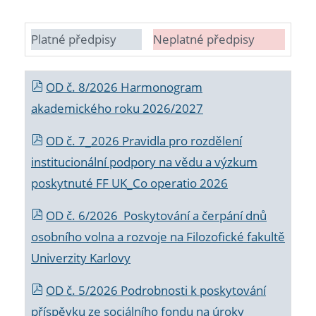
Platné předpisy
Neplatné předpisy
OD č. 8/2026 Harmonogram
akademického roku 2026/2027
OD č. 7_2026 Pravidla pro rozdělení
institucionální podpory na vědu a výzkum
poskytnuté FF UK_Co operatio 2026
OD č. 6/2026 Poskytování a čerpání dnů
osobního volna a rozvoje na Filozofické fakultě
Univerzity Karlovy
OD č. 5/2026 Podrobnosti k poskytování
příspěvku ze sociálního fondu na úroky