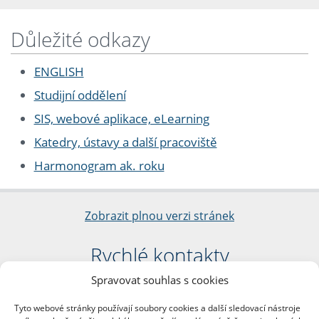
Důležité odkazy
ENGLISH
Studijní oddělení
SIS, webové aplikace, eLearning
Katedry, ústavy a další pracoviště
Harmonogram ak. roku
Zobrazit plnou verzi stránek
Rychlé kontakty
Spravovat souhlas s cookies
Filozofická fakulta
Univerzita Karlova
Tyto webové stránky používají soubory cookies a další sledovací nástroje
nám. Jana Palacha 1/2