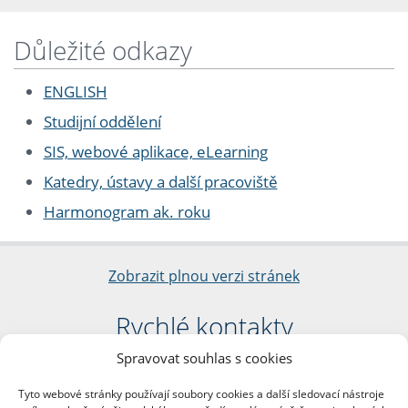
Důležité odkazy
ENGLISH
Studijní oddělení
SIS, webové aplikace, eLearning
Katedry, ústavy a další pracoviště
Harmonogram ak. roku
Zobrazit plnou verzi stránek
Rychlé kontakty
Spravovat souhlas s cookies
Filozofická fakulta
Univerzita Karlova
Tyto webové stránky používají soubory cookies a další sledovací nástroje
nám. Jana Palacha 1/2