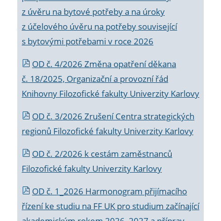
z úvěru na bytové potřeby a na úroky
z účelového úvěru na potřeby související
s bytovými potřebami v roce 2026
OD č. 4/2026 Změna opatření děkana
č. 18/2025, Organizační a provozní řád
Knihovny Filozofické fakulty Univerzity Karlovy
OD č. 3/2026 Zrušení Centra strategických
regionů Filozofické fakulty Univerzity Karlovy
OD č. 2/2026 k
cestám zaměstnanců
Filozofické fakulty Univerzity Karlovy
OD č. 1_2026 Harmonogram přijímacího
řízení ke studiu na FF UK pro studium začínající
akademickým rokem 2026_2027 a příprav