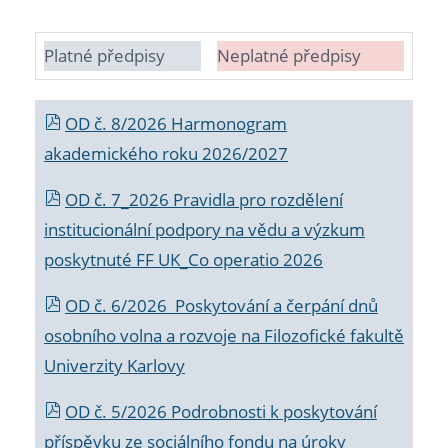
Platné předpisy
Neplatné předpisy
OD č. 8/2026 Harmonogram
akademického roku 2026/2027
OD č. 7_2026 Pravidla pro rozdělení
institucionální podpory na vědu a výzkum
poskytnuté FF UK_Co operatio 2026
OD č. 6/2026 Poskytování a čerpání dnů
osobního volna a rozvoje na Filozofické fakultě
Univerzity Karlovy
OD č. 5/2026 Podrobnosti k poskytování
příspěvku ze sociálního fondu na úroky