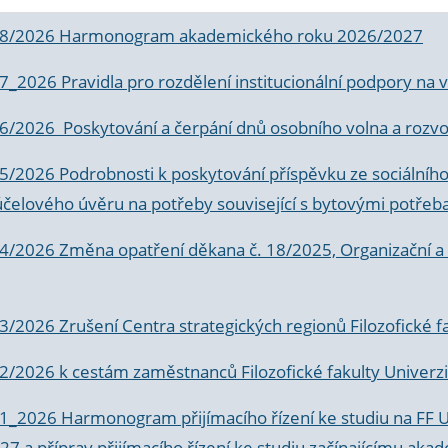
 8/2026 Harmonogram akademického roku 2026/2027
 7_2026 Pravidla pro rozdělení institucionální podpory n
6/2026 Poskytování a čerpání dnů osobního volna a rozvoje
 5/2026 Podrobnosti k poskytování příspěvku ze sociálníh
účelového úvěru na potřeby související s bytovými potřeb
 4/2026 Změna opatření děkana č. 18/2025, Organizační a p
3/2026 Zrušení Centra strategických regionů Filozofické f
 2/2026 k
cestám zaměstnanců Filozofické fakulty Univerzi
 1_2026 Harmonogram přijímacího řízení ke studiu na FF 
7 a příprav přijímacího řízení ke studiu začínajícímu 