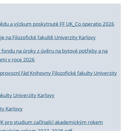
a vědu a výzkum poskytnuté FF UK_Co operatio 2026
 na Filozofické fakultě Univerzity Karlovy
o fondu na úroky z úvěru na bytové potřeby a na
ami v roce 2026
rovozní řád Knihovny Filozofické fakulty Univerzity
akulty Univerzity Karlovy
ty Karlovy
UK pro studium začínající akademickým rokem
akademickým rokem 2027_2028.pdf