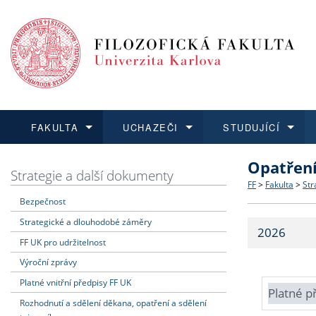
FAKULTA
UCHAZEČI
STUDUJÍCÍ
Opatřen
FAKULTA
UCHAZEČI
STUDUJÍCÍ
VĚDA A VÝZKUM
ZAHRANIČÍ
Struktura a
Co studova
Bakalářsk
O vědě a 
Aktuální n
Strategie a další dokumenty
FF
>
Fakulta
>
Str
Bezpečnost
Dozvědět se více
Podat přihlášku
Dozvědět se více
Dozvědět se více
Dozvědět se více
Strategie 
Učitelské 
Doktorské
Akademické
Vyjíždějící
Strategické a dlouhodobé záměry
2026
Podpora a
Informace 
Rigorózní 
Granty a p
Přijíždějíc
FF UK pro udržitelnost
Výroční zprávy
Absolventi
Vyjíždějíc
Platné vnitřní předpisy FF UK
Platné p
Rozhodnutí a sdělení děkana, opatření a sdělení
Fakultní š