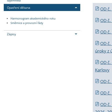
tajemníka
Opatření děkana
OD č.
Harmonogram akademického roku
OD č.
Směrnice a provozní řády
OD č. 
Zápisy
OD č.
úroky z 
OD č.
Karlovy
OD č. 
OD č.
OD č.
2026_202