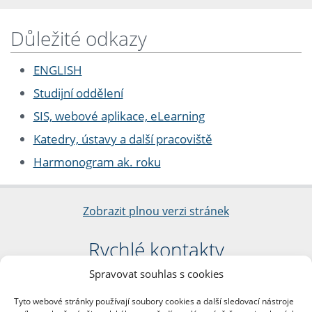
Důležité odkazy
ENGLISH
Studijní oddělení
SIS, webové aplikace, eLearning
Katedry, ústavy a další pracoviště
Harmonogram ak. roku
Zobrazit plnou verzi stránek
Rychlé kontakty
Spravovat souhlas s cookies
Filozofická fakulta
Univerzita Karlova
Tyto webové stránky používají soubory cookies a další sledovací nástroje
nám. Jana Palacha 1/2