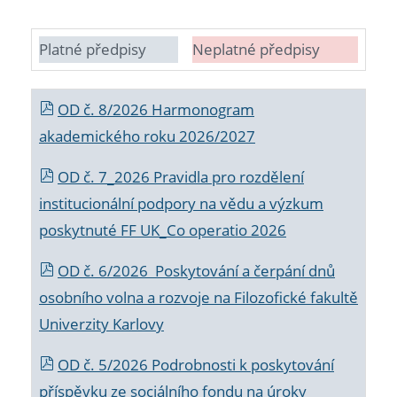
Platné předpisy
Neplatné předpisy
OD č. 8/2026 Harmonogram
akademického roku 2026/2027
OD č. 7_2026 Pravidla pro rozdělení
institucionální podpory na vědu a výzkum
poskytnuté FF UK_Co operatio 2026
OD č. 6/2026 Poskytování a čerpání dnů
osobního volna a rozvoje na Filozofické fakultě
Univerzity Karlovy
OD č. 5/2026 Podrobnosti k poskytování
příspěvku ze sociálního fondu na úroky