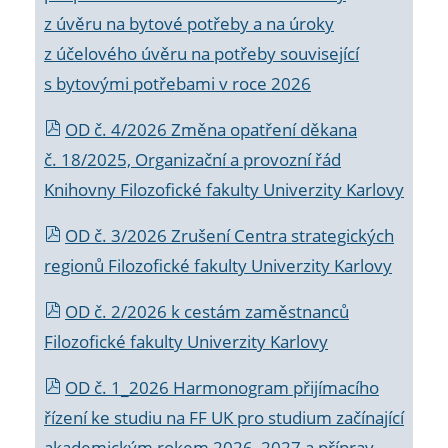
z úvěru na bytové potřeby a na úroky
z účelového úvěru na potřeby související
s bytovými potřebami v roce 2026
OD č. 4/2026 Změna opatření děkana
č. 18/2025, Organizační a provozní řád
Knihovny Filozofické fakulty Univerzity Karlovy
OD č. 3/2026 Zrušení Centra strategických
regionů Filozofické fakulty Univerzity Karlovy
OD č. 2/2026 k
cestám zaměstnanců
Filozofické fakulty Univerzity Karlovy
OD č. 1_2026 Harmonogram přijímacího
řízení ke studiu na FF UK pro studium začínající
akademickým rokem 2026_2027 a příprav