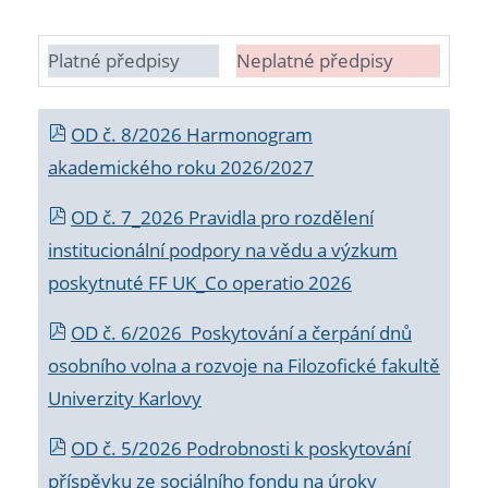
Platné předpisy
Neplatné předpisy
OD č. 8/2026 Harmonogram
akademického roku 2026/2027
OD č. 7_2026 Pravidla pro rozdělení
institucionální podpory na vědu a výzkum
poskytnuté FF UK_Co operatio 2026
OD č. 6/2026 Poskytování a čerpání dnů
osobního volna a rozvoje na Filozofické fakultě
Univerzity Karlovy
OD č. 5/2026 Podrobnosti k poskytování
příspěvku ze sociálního fondu na úroky