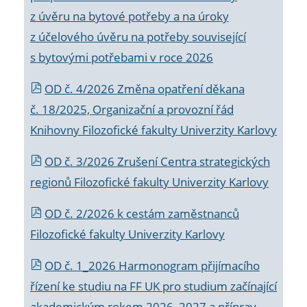
z úvěru na bytové potřeby a na úroky
z účelového úvěru na potřeby související
s bytovými potřebami v roce 2026
OD č. 4/2026 Změna opatření děkana
č. 18/2025, Organizační a provozní řád
Knihovny Filozofické fakulty Univerzity Karlovy
OD č. 3/2026 Zrušení Centra strategických
regionů Filozofické fakulty Univerzity Karlovy
OD č. 2/2026 k
cestám zaměstnanců
Filozofické fakulty Univerzity Karlovy
OD č. 1_2026 Harmonogram přijímacího
řízení ke studiu na FF UK pro studium začínající
akademickým rokem 2026_2027 a příprav