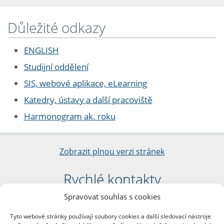
Důležité odkazy
ENGLISH
Studijní oddělení
SIS, webové aplikace, eLearning
Katedry, ústavy a další pracoviště
Harmonogram ak. roku
Zobrazit plnou verzi stránek
Rychlé kontakty
Spravovat souhlas s cookies
Filozofická fakulta
Univerzita Karlova
Tyto webové stránky používají soubory cookies a další sledovací nástroje
nám. Jana Palacha 1/2