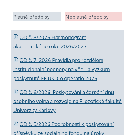
Platné předpisy
Neplatné předpisy
OD č. 8/2026 Harmonogram
akademického roku 2026/2027
OD č. 7_2026 Pravidla pro rozdělení
institucionální podpory na vědu a výzkum
poskytnuté FF UK_Co operatio 2026
OD č. 6/2026 Poskytování a čerpání dnů
osobního volna a rozvoje na Filozofické fakultě
Univerzity Karlovy
OD č. 5/2026 Podrobnosti k poskytování
příspěvku ze sociálního fondu na úroky