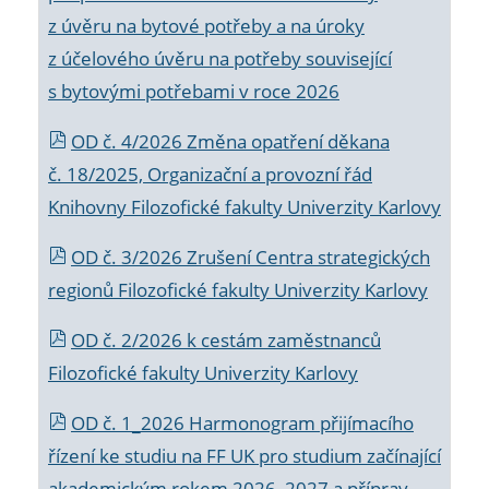
z úvěru na bytové potřeby a na úroky
z účelového úvěru na potřeby související
s bytovými potřebami v roce 2026
OD č. 4/2026 Změna opatření děkana
č. 18/2025, Organizační a provozní řád
Knihovny Filozofické fakulty Univerzity Karlovy
OD č. 3/2026 Zrušení Centra strategických
regionů Filozofické fakulty Univerzity Karlovy
OD č. 2/2026 k
cestám zaměstnanců
Filozofické fakulty Univerzity Karlovy
OD č. 1_2026 Harmonogram přijímacího
řízení ke studiu na FF UK pro studium začínající
akademickým rokem 2026_2027 a příprav