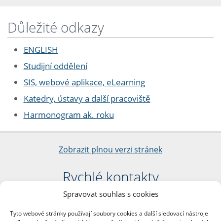
Důležité odkazy
ENGLISH
Studijní oddělení
SIS, webové aplikace, eLearning
Katedry, ústavy a další pracoviště
Harmonogram ak. roku
Zobrazit plnou verzi stránek
Rychlé kontakty
Spravovat souhlas s cookies
Filozofická fakulta
Univerzita Karlova
Tyto webové stránky používají soubory cookies a další sledovací nástroje
nám. Jana Palacha 1/2