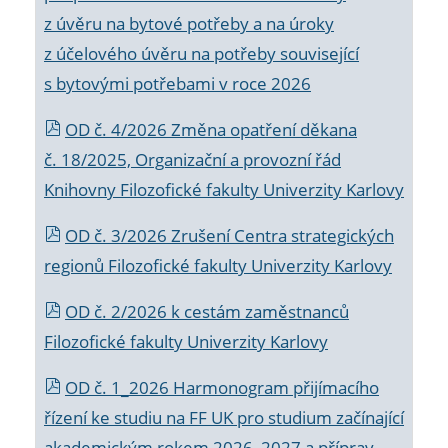
z úvěru na bytové potřeby a na úroky
z účelového úvěru na potřeby související
s bytovými potřebami v roce 2026
OD č. 4/2026 Změna opatření děkana
č. 18/2025, Organizační a provozní řád
Knihovny Filozofické fakulty Univerzity Karlovy
OD č. 3/2026 Zrušení Centra strategických
regionů Filozofické fakulty Univerzity Karlovy
OD č. 2/2026 k
cestám zaměstnanců
Filozofické fakulty Univerzity Karlovy
OD č. 1_2026 Harmonogram přijímacího
řízení ke studiu na FF UK pro studium začínající
akademickým rokem 2026_2027 a příprav