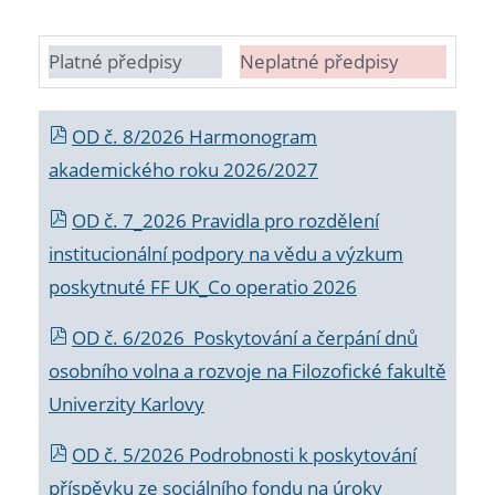
Platné předpisy
Neplatné předpisy
OD č. 8/2026 Harmonogram
akademického roku 2026/2027
OD č. 7_2026 Pravidla pro rozdělení
institucionální podpory na vědu a výzkum
poskytnuté FF UK_Co operatio 2026
OD č. 6/2026 Poskytování a čerpání dnů
osobního volna a rozvoje na Filozofické fakultě
Univerzity Karlovy
OD č. 5/2026 Podrobnosti k poskytování
příspěvku ze sociálního fondu na úroky