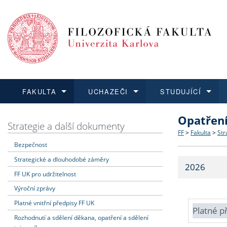
FAKULTA
UCHAZEČI
STUDUJÍCÍ
Opatřen
FAKULTA
UCHAZEČI
STUDUJÍCÍ
VĚDA A VÝZKUM
ZAHRANIČÍ
Struktura a
Co studova
Bakalářsk
O vědě a 
Aktuální n
Strategie a další dokumenty
FF
>
Fakulta
>
Str
Bezpečnost
Dozvědět se více
Podat přihlášku
Dozvědět se více
Dozvědět se více
Dozvědět se více
Strategie 
Učitelské 
Doktorské
Akademické
Vyjíždějící
Strategické a dlouhodobé záměry
2026
Podpora a
Informace 
Rigorózní 
Granty a p
Přijíždějíc
FF UK pro udržitelnost
Výroční zprávy
Absolventi
Vyjíždějíc
Platné vnitřní předpisy FF UK
Platné p
Rozhodnutí a sdělení děkana, opatření a sdělení
Fakultní š