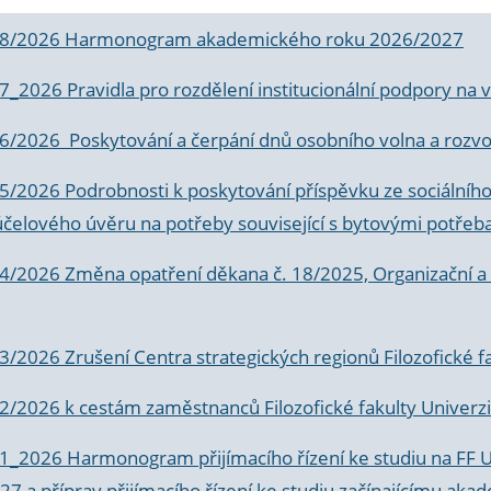
 8/2026 Harmonogram akademického roku 2026/2027
 7_2026 Pravidla pro rozdělení institucionální podpory n
6/2026 Poskytování a čerpání dnů osobního volna a rozvoje
 5/2026 Podrobnosti k poskytování příspěvku ze sociálníh
účelového úvěru na potřeby související s bytovými potřeb
 4/2026 Změna opatření děkana č. 18/2025, Organizační a p
3/2026 Zrušení Centra strategických regionů Filozofické f
 2/2026 k
cestám zaměstnanců Filozofické fakulty Univerzi
 1_2026 Harmonogram přijímacího řízení ke studiu na FF 
7 a příprav přijímacího řízení ke studiu začínajícímu 