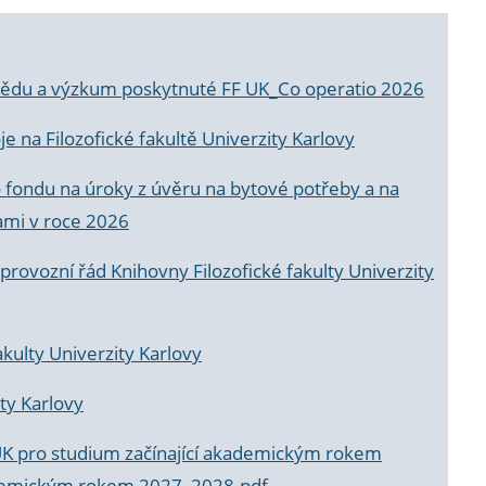
a vědu a výzkum poskytnuté FF UK_Co operatio 2026
 na Filozofické fakultě Univerzity Karlovy
o fondu na úroky z úvěru na bytové potřeby a na
ami v roce 2026
rovozní řád Knihovny Filozofické fakulty Univerzity
akulty Univerzity Karlovy
ty Karlovy
UK pro studium začínající akademickým rokem
akademickým rokem 2027_2028.pdf