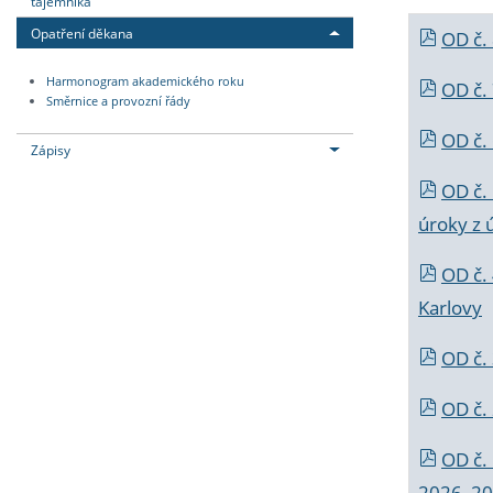
tajemníka
Opatření děkana
OD č.
Harmonogram akademického roku
OD č.
Směrnice a provozní řády
OD č. 
Zápisy
OD č.
úroky z 
OD č.
Karlovy
OD č. 
OD č.
OD č.
2026_202