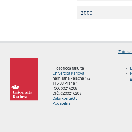
2000
Zobrazi
Filozofická fakulta
E
Univerzita Karlova
F
nám. Jana Palacha 1/2
a
116 38 Praha 1
IČO: 00216208
DIČ: CZ00216208
Další kontakty
Podatelna