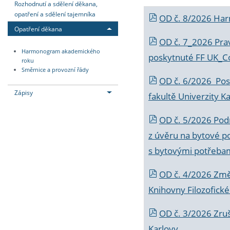
Rozhodnutí a sdělení děkana,
opatření a sdělení tajemníka
OD č. 8/2026 Ha
Opatření děkana
OD č. 7_2026 Prav
Harmonogram akademického
poskytnuté FF UK_C
roku
Směrnice a provozní řády
OD č. 6/2026 Posk
Zápisy
fakultě Univerzity K
OD č. 5/2026 Podr
z úvěru na bytové po
s bytovými potřebam
OD č. 4/2026 Změ
Knihovny Filozofické
OD č. 3/2026 Zruš
Karlovy