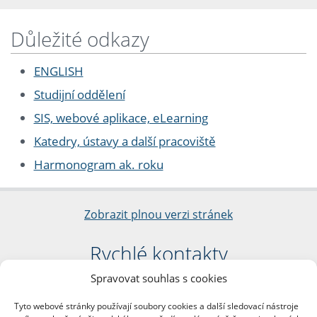
Důležité odkazy
ENGLISH
Studijní oddělení
SIS, webové aplikace, eLearning
Katedry, ústavy a další pracoviště
Harmonogram ak. roku
Zobrazit plnou verzi stránek
Rychlé kontakty
Spravovat souhlas s cookies
Filozofická fakulta
Univerzita Karlova
Tyto webové stránky používají soubory cookies a další sledovací nástroje
nám. Jana Palacha 1/2