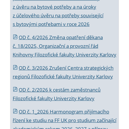
z úvěru na bytové potřeby a na úroky
z účelového úvěru na potřeby související
s bytovými potřebami v roce 2026
OD č. 4/2026 Změna opatření děkana
č. 18/2025, Organizační a provozní řád
Knihovny Filozofické fakulty Univerzity Karlovy
OD č. 3/2026 Zrušení Centra strategických
regionů Filozofické fakulty Univerzity Karlovy
OD č. 2/2026 k
cestám zaměstnanců
Filozofické fakulty Univerzity Karlovy
OD č. 1_2026 Harmonogram přijímacího
řízení ke studiu na FF UK pro studium začínající
akademickým rokem 2026_2027 a příprav