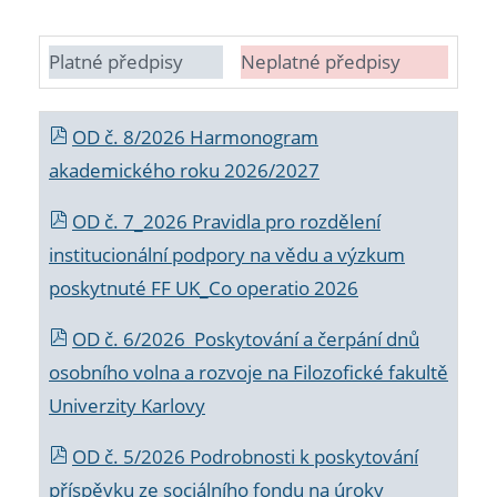
Platné předpisy
Neplatné předpisy
OD č. 8/2026 Harmonogram
akademického roku 2026/2027
OD č. 7_2026 Pravidla pro rozdělení
institucionální podpory na vědu a výzkum
poskytnuté FF UK_Co operatio 2026
OD č. 6/2026 Poskytování a čerpání dnů
osobního volna a rozvoje na Filozofické fakultě
Univerzity Karlovy
OD č. 5/2026 Podrobnosti k poskytování
příspěvku ze sociálního fondu na úroky