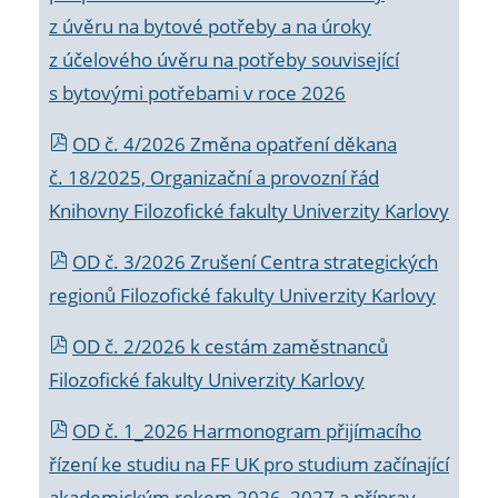
z úvěru na bytové potřeby a na úroky
z účelového úvěru na potřeby související
s bytovými potřebami v roce 2026
OD č. 4/2026 Změna opatření děkana
č. 18/2025, Organizační a provozní řád
Knihovny Filozofické fakulty Univerzity Karlovy
OD č. 3/2026 Zrušení Centra strategických
regionů Filozofické fakulty Univerzity Karlovy
OD č. 2/2026 k
cestám zaměstnanců
Filozofické fakulty Univerzity Karlovy
OD č. 1_2026 Harmonogram přijímacího
řízení ke studiu na FF UK pro studium začínající
akademickým rokem 2026_2027 a příprav