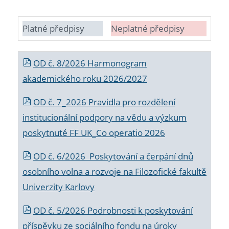
Platné předpisy
Neplatné předpisy
OD č. 8/2026 Harmonogram
akademického roku 2026/2027
OD č. 7_2026 Pravidla pro rozdělení
institucionální podpory na vědu a výzkum
poskytnuté FF UK_Co operatio 2026
OD č. 6/2026 Poskytování a čerpání dnů
osobního volna a rozvoje na Filozofické fakultě
Univerzity Karlovy
OD č. 5/2026 Podrobnosti k poskytování
příspěvku ze sociálního fondu na úroky