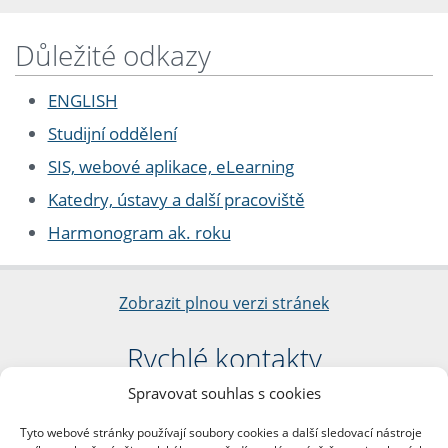
Důležité odkazy
ENGLISH
Studijní oddělení
SIS, webové aplikace, eLearning
Katedry, ústavy a další pracoviště
Harmonogram ak. roku
Zobrazit plnou verzi stránek
Rychlé kontakty
Spravovat souhlas s cookies
Filozofická fakulta
Univerzita Karlova
Tyto webové stránky používají soubory cookies a další sledovací nástroje
nám. Jana Palacha 1/2