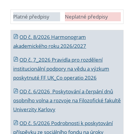
Platné předpisy
Neplatné předpisy
OD č. 8/2026 Harmonogram
akademického roku 2026/2027
OD č. 7_2026 Pravidla pro rozdělení
institucionální podpory na vědu a výzkum
poskytnuté FF UK_Co operatio 2026
OD č. 6/2026 Poskytování a čerpání dnů
osobního volna a rozvoje na Filozofické fakultě
Univerzity Karlovy
OD č. 5/2026 Podrobnosti k poskytování
příspěvku ze sociálního fondu na úroky