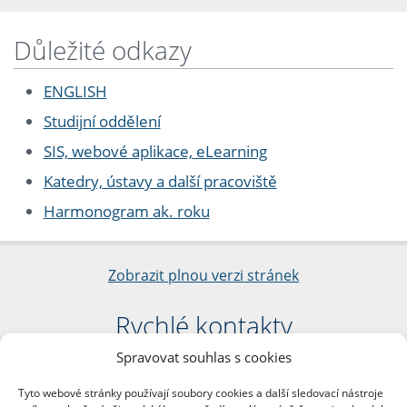
Důležité odkazy
ENGLISH
Studijní oddělení
SIS, webové aplikace, eLearning
Katedry, ústavy a další pracoviště
Harmonogram ak. roku
Zobrazit plnou verzi stránek
Rychlé kontakty
Spravovat souhlas s cookies
Filozofická fakulta
Univerzita Karlova
Tyto webové stránky používají soubory cookies a další sledovací nástroje
nám. Jana Palacha 1/2