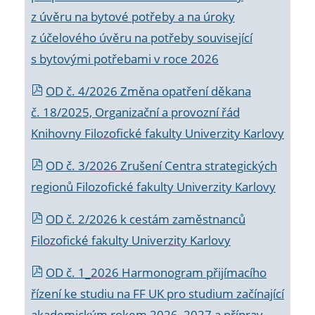
z úvěru na bytové potřeby a na úroky
z účelového úvěru na potřeby související
s bytovými potřebami v roce 2026
OD č. 4/2026 Změna opatření děkana
č. 18/2025, Organizační a provozní řád
Knihovny Filozofické fakulty Univerzity Karlovy
OD č. 3/2026 Zrušení Centra strategických
regionů Filozofické fakulty Univerzity Karlovy
OD č. 2/2026 k
cestám zaměstnanců
Filozofické fakulty Univerzity Karlovy
OD č. 1_2026 Harmonogram přijímacího
řízení ke studiu na FF UK pro studium začínající
akademickým rokem 2026_2027 a příprav