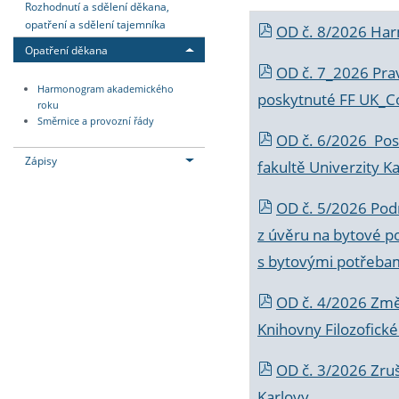
Rozhodnutí a sdělení děkana,
opatření a sdělení tajemníka
OD č. 8/2026 Ha
Opatření děkana
OD č. 7_2026 Prav
Harmonogram akademického
poskytnuté FF UK_C
roku
Směrnice a provozní řády
OD č. 6/2026 Posk
Zápisy
fakultě Univerzity K
OD č. 5/2026 Podr
z úvěru na bytové po
s bytovými potřebam
OD č. 4/2026 Změ
Knihovny Filozofické
OD č. 3/2026 Zruš
Karlovy