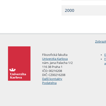
2000
Zobrazi
Filozofická fakulta
E
Univerzita Karlova
F
nám. Jana Palacha 1/2
a
116 38 Praha 1
IČO: 00216208
DIČ: CZ00216208
Další kontakty
Podatelna