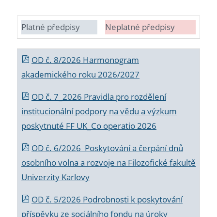
Platné předpisy
Neplatné předpisy
OD č. 8/2026 Harmonogram
akademického roku 2026/2027
OD č. 7_2026 Pravidla pro rozdělení
institucionální podpory na vědu a výzkum
poskytnuté FF UK_Co operatio 2026
OD č. 6/2026 Poskytování a čerpání dnů
osobního volna a rozvoje na Filozofické fakultě
Univerzity Karlovy
OD č. 5/2026 Podrobnosti k poskytování
příspěvku ze sociálního fondu na úroky