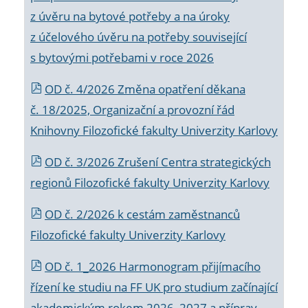
z úvěru na bytové potřeby a na úroky
z účelového úvěru na potřeby související
s bytovými potřebami v roce 2026
OD č. 4/2026 Změna opatření děkana
č. 18/2025, Organizační a provozní řád
Knihovny Filozofické fakulty Univerzity Karlovy
OD č. 3/2026 Zrušení Centra strategických
regionů Filozofické fakulty Univerzity Karlovy
OD č. 2/2026 k
cestám zaměstnanců
Filozofické fakulty Univerzity Karlovy
OD č. 1_2026 Harmonogram přijímacího
řízení ke studiu na FF UK pro studium začínající
akademickým rokem 2026_2027 a příprav