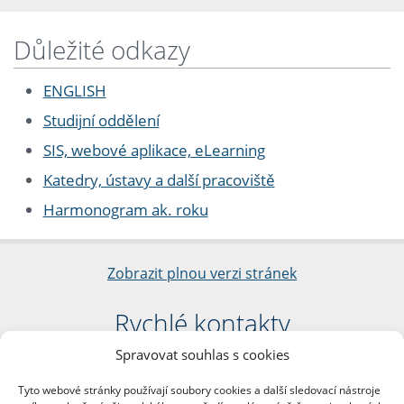
Důležité odkazy
ENGLISH
Studijní oddělení
SIS, webové aplikace, eLearning
Katedry, ústavy a další pracoviště
Harmonogram ak. roku
Zobrazit plnou verzi stránek
Rychlé kontakty
Spravovat souhlas s cookies
Filozofická fakulta
Univerzita Karlova
Tyto webové stránky používají soubory cookies a další sledovací nástroje
nám. Jana Palacha 1/2