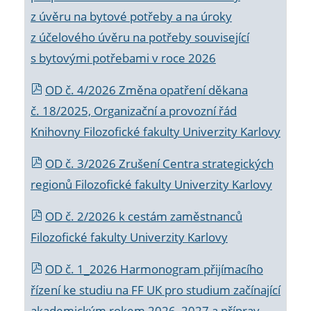
z úvěru na bytové potřeby a na úroky
z účelového úvěru na potřeby související
s bytovými potřebami v roce 2026
OD č. 4/2026 Změna opatření děkana
č. 18/2025, Organizační a provozní řád
Knihovny Filozofické fakulty Univerzity Karlovy
OD č. 3/2026 Zrušení Centra strategických
regionů Filozofické fakulty Univerzity Karlovy
OD č. 2/2026 k
cestám zaměstnanců
Filozofické fakulty Univerzity Karlovy
OD č. 1_2026 Harmonogram přijímacího
řízení ke studiu na FF UK pro studium začínající
akademickým rokem 2026_2027 a příprav