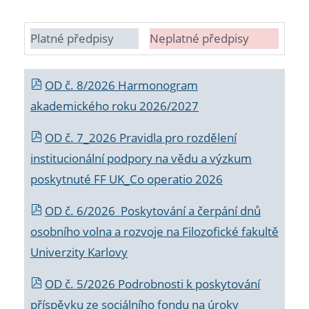
Platné předpisy
Neplatné předpisy
OD č. 8/2026 Harmonogram
akademického roku 2026/2027
OD č. 7_2026 Pravidla pro rozdělení
institucionální podpory na vědu a výzkum
poskytnuté FF UK_Co operatio 2026
OD č. 6/2026 Poskytování a čerpání dnů
osobního volna a rozvoje na Filozofické fakultě
Univerzity Karlovy
OD č. 5/2026 Podrobnosti k poskytování
příspěvku ze sociálního fondu na úroky