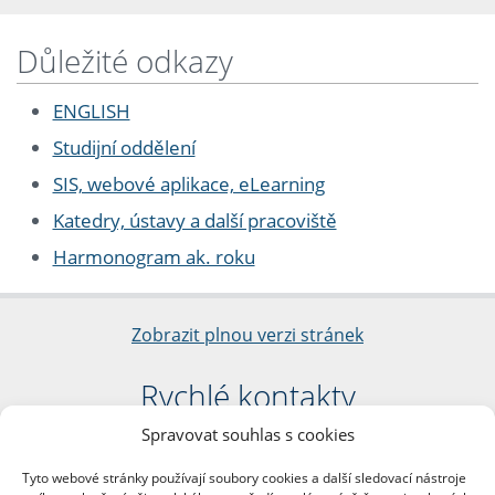
Důležité odkazy
ENGLISH
Studijní oddělení
SIS, webové aplikace, eLearning
Katedry, ústavy a další pracoviště
Harmonogram ak. roku
Zobrazit plnou verzi stránek
Rychlé kontakty
Spravovat souhlas s cookies
Filozofická fakulta
Univerzita Karlova
Tyto webové stránky používají soubory cookies a další sledovací nástroje
nám. Jana Palacha 1/2