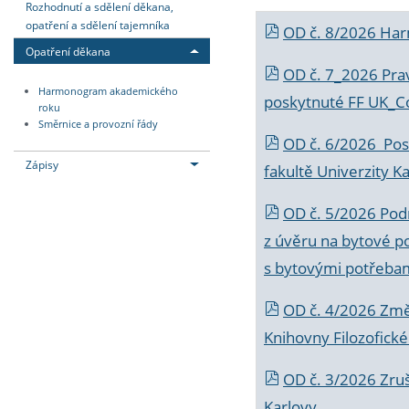
Rozhodnutí a sdělení děkana,
opatření a sdělení tajemníka
OD č. 8/2026 Ha
Opatření děkana
OD č. 7_2026 Prav
Harmonogram akademického
poskytnuté FF UK_C
roku
Směrnice a provozní řády
OD č. 6/2026 Posk
Zápisy
fakultě Univerzity K
OD č. 5/2026 Podr
z úvěru na bytové po
s bytovými potřebam
OD č. 4/2026 Změ
Knihovny Filozofické
OD č. 3/2026 Zruš
Karlovy