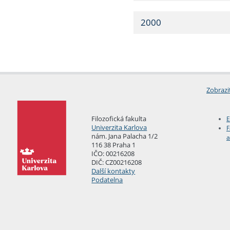
2000
Zobrazi
Filozofická fakulta
E
Univerzita Karlova
F
nám. Jana Palacha 1/2
a
116 38 Praha 1
IČO: 00216208
DIČ: CZ00216208
Další kontakty
Podatelna