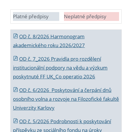
Platné předpisy
Neplatné předpisy
OD č. 8/2026 Harmonogram
akademického roku 2026/2027
OD č. 7_2026 Pravidla pro rozdělení
institucionální podpory na vědu a výzkum
poskytnuté FF UK_Co operatio 2026
OD č. 6/2026 Poskytování a čerpání dnů
osobního volna a rozvoje na Filozofické fakultě
Univerzity Karlovy
OD č. 5/2026 Podrobnosti k poskytování
příspěvku ze sociálního fondu na úroky