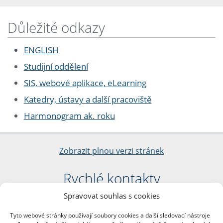
Důležité odkazy
ENGLISH
Studijní oddělení
SIS, webové aplikace, eLearning
Katedry, ústavy a další pracoviště
Harmonogram ak. roku
Zobrazit plnou verzi stránek
Rychlé kontakty
Spravovat souhlas s cookies
Filozofická fakulta
Univerzita Karlova
Tyto webové stránky používají soubory cookies a další sledovací nástroje
nám. Jana Palacha 1/2