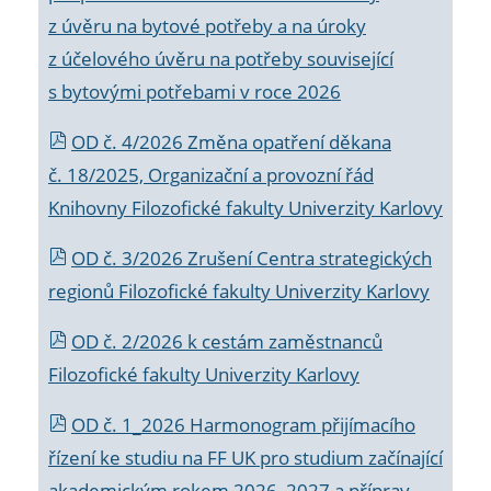
z úvěru na bytové potřeby a na úroky
z účelového úvěru na potřeby související
s bytovými potřebami v roce 2026
OD č. 4/2026 Změna opatření děkana
č. 18/2025, Organizační a provozní řád
Knihovny Filozofické fakulty Univerzity Karlovy
OD č. 3/2026 Zrušení Centra strategických
regionů Filozofické fakulty Univerzity Karlovy
OD č. 2/2026 k
cestám zaměstnanců
Filozofické fakulty Univerzity Karlovy
OD č. 1_2026 Harmonogram přijímacího
řízení ke studiu na FF UK pro studium začínající
akademickým rokem 2026_2027 a příprav