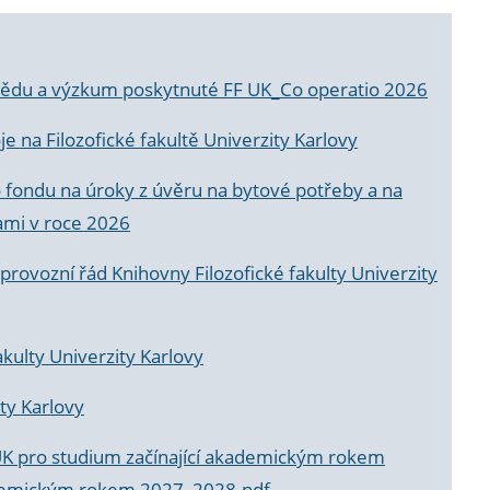
a vědu a výzkum poskytnuté FF UK_Co operatio 2026
 na Filozofické fakultě Univerzity Karlovy
o fondu na úroky z úvěru na bytové potřeby a na
ami v roce 2026
rovozní řád Knihovny Filozofické fakulty Univerzity
akulty Univerzity Karlovy
ty Karlovy
UK pro studium začínající akademickým rokem
akademickým rokem 2027_2028.pdf