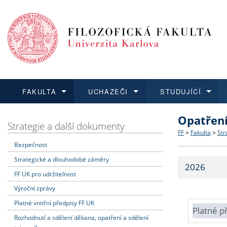
FAKULTA
UCHAZEČI
STUDUJÍCÍ
Opatřen
FAKULTA
UCHAZEČI
STUDUJÍCÍ
VĚDA A VÝZKUM
ZAHRANIČÍ
Struktura a
Co studova
Bakalářsk
O vědě a 
Aktuální n
Strategie a další dokumenty
FF
>
Fakulta
>
Str
Bezpečnost
Dozvědět se více
Podat přihlášku
Dozvědět se více
Dozvědět se více
Dozvědět se více
Strategie 
Učitelské 
Doktorské
Akademické
Vyjíždějící
Strategické a dlouhodobé záměry
2026
Podpora a
Informace 
Rigorózní 
Granty a p
Přijíždějíc
FF UK pro udržitelnost
Výroční zprávy
Absolventi
Vyjíždějíc
Platné vnitřní předpisy FF UK
Platné p
Rozhodnutí a sdělení děkana, opatření a sdělení
Fakultní š