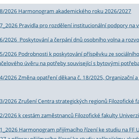
 8/2026 Harmonogram akademického roku 2026/2027
 7_2026 Pravidla pro rozdělení institucionální podpory n
6/2026 Poskytování a čerpání dnů osobního volna a rozvoje
 5/2026 Podrobnosti k poskytování příspěvku ze sociálníh
účelového úvěru na potřeby související s bytovými potřeb
 4/2026 Změna opatření děkana č. 18/2025, Organizační a p
3/2026 Zrušení Centra strategických regionů Filozofické f
 2/2026 k
cestám zaměstnanců Filozofické fakulty Univerzi
 1_2026 Harmonogram přijímacího řízení ke studiu na FF 
7 a příprav přijímacího řízení ke studiu začínajícímu 