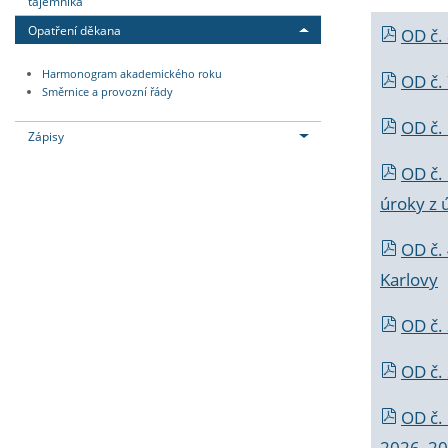
tajemníka
Opatření děkana
OD č.
Harmonogram akademického roku
OD č.
Směrnice a provozní řády
OD č. 
Zápisy
OD č.
úroky z 
OD č.
Karlovy
OD č. 
OD č.
OD č.
2026_202