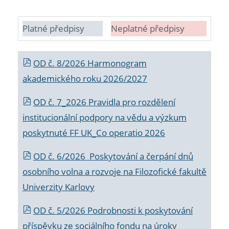
Platné předpisy
Neplatné předpisy
OD č. 8/2026 Harmonogram
akademického roku 2026/2027
OD č. 7_2026 Pravidla pro rozdělení
institucionální podpory na vědu a výzkum
poskytnuté FF UK_Co operatio 2026
OD č. 6/2026 Poskytování a čerpání dnů
osobního volna a rozvoje na Filozofické fakultě
Univerzity Karlovy
OD č. 5/2026 Podrobnosti k poskytování
příspěvku ze sociálního fondu na úroky