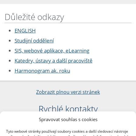
Důležité odkazy
ENGLISH
Studijní oddělení
SIS, webové aplikace, eLearning
Katedry, ústavy a další pracoviště
Harmonogram ak. roku
Zobrazit plnou verzi stránek
Rychlé kontakty
Spravovat souhlas s cookies
Filozofická fakulta
Univerzita Karlova
Tyto webové stránky používají soubory cookies a další sledovací nástroje
nám. Jana Palacha 1/2