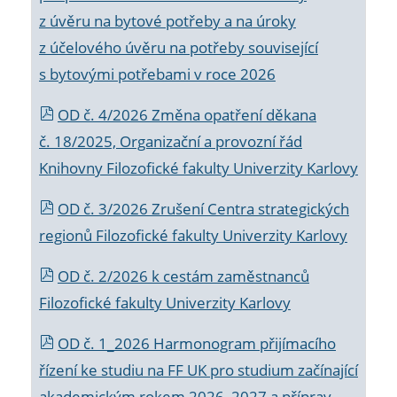
z úvěru na bytové potřeby a na úroky
z účelového úvěru na potřeby související
s bytovými potřebami v roce 2026
OD č. 4/2026 Změna opatření děkana
č. 18/2025, Organizační a provozní řád
Knihovny Filozofické fakulty Univerzity Karlovy
OD č. 3/2026 Zrušení Centra strategických
regionů Filozofické fakulty Univerzity Karlovy
OD č. 2/2026 k
cestám zaměstnanců
Filozofické fakulty Univerzity Karlovy
OD č. 1_2026 Harmonogram přijímacího
řízení ke studiu na FF UK pro studium začínající
akademickým rokem 2026_2027 a příprav