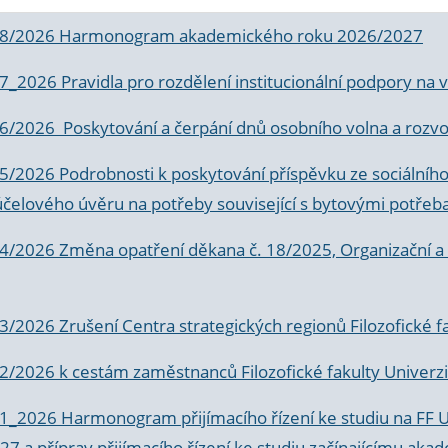
 8/2026 Harmonogram akademického roku 2026/2027
 7_2026 Pravidla pro rozdělení institucionální podpory n
6/2026 Poskytování a čerpání dnů osobního volna a rozvoje
 5/2026 Podrobnosti k poskytování příspěvku ze sociálníh
účelového úvěru na potřeby související s bytovými potřeb
 4/2026 Změna opatření děkana č. 18/2025, Organizační a p
3/2026 Zrušení Centra strategických regionů Filozofické f
 2/2026 k
cestám zaměstnanců Filozofické fakulty Univerzi
 1_2026 Harmonogram přijímacího řízení ke studiu na FF 
7 a příprav přijímacího řízení ke studiu začínajícímu 