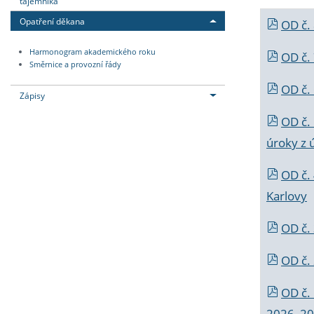
tajemníka
Opatření děkana
OD č.
Harmonogram akademického roku
OD č.
Směrnice a provozní řády
OD č. 
Zápisy
OD č.
úroky z 
OD č.
Karlovy
OD č. 
OD č.
OD č.
2026_202