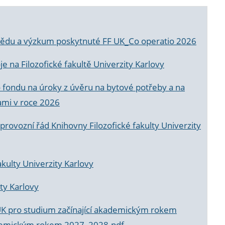
a vědu a výzkum poskytnuté FF UK_Co operatio 2026
 na Filozofické fakultě Univerzity Karlovy
o fondu na úroky z úvěru na bytové potřeby a na
ami v roce 2026
rovozní řád Knihovny Filozofické fakulty Univerzity
akulty Univerzity Karlovy
ty Karlovy
UK pro studium začínající akademickým rokem
akademickým rokem 2027_2028.pdf