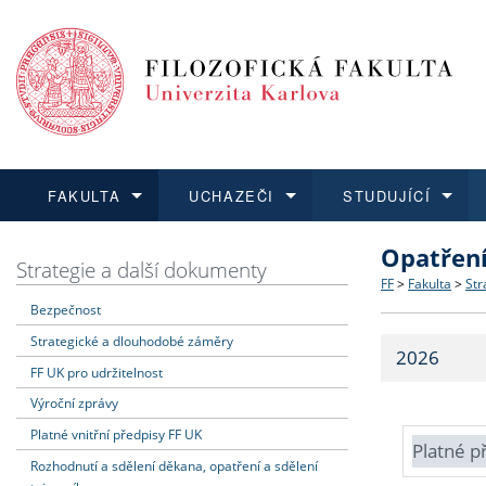
FAKULTA
UCHAZEČI
STUDUJÍCÍ
Opatřen
FAKULTA
UCHAZEČI
STUDUJÍCÍ
VĚDA A VÝZKUM
ZAHRANIČÍ
Struktura a
Co studova
Bakalářsk
O vědě a 
Aktuální n
Strategie a další dokumenty
FF
>
Fakulta
>
Str
Bezpečnost
Dozvědět se více
Podat přihlášku
Dozvědět se více
Dozvědět se více
Dozvědět se více
Strategie 
Učitelské 
Doktorské
Akademické
Vyjíždějící
Strategické a dlouhodobé záměry
2026
Podpora a
Informace 
Rigorózní 
Granty a p
Přijíždějíc
FF UK pro udržitelnost
Výroční zprávy
Absolventi
Vyjíždějíc
Platné vnitřní předpisy FF UK
Platné p
Rozhodnutí a sdělení děkana, opatření a sdělení
Fakultní š